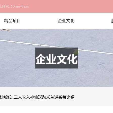
拜六: 10 am-8 pm
精品项目
企业文化
赛惊艳连过三人攻入神仙球助米兰逆袭莱比锡