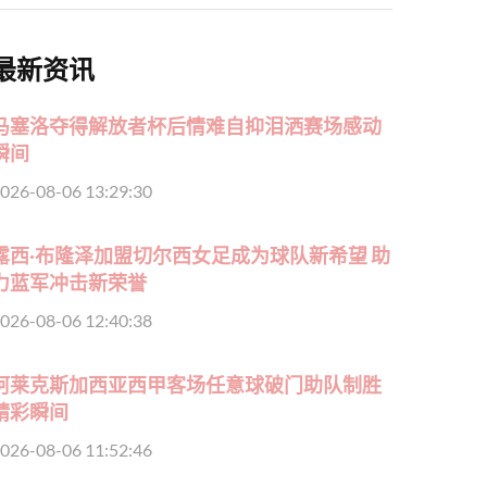
最新资讯
马塞洛夺得解放者杯后情难自抑泪洒赛场感动
瞬间
026-08-06 13:29:30
露西·布隆泽加盟切尔西女足成为球队新希望 助
力蓝军冲击新荣誉
026-08-06 12:40:38
阿莱克斯加西亚西甲客场任意球破门助队制胜
精彩瞬间
026-08-06 11:52:46