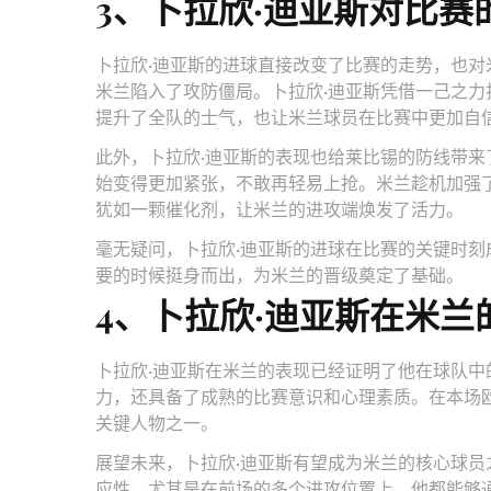
3、卜拉欣·迪亚斯对比赛
卜拉欣·迪亚斯的进球直接改变了比赛的走势，也
米兰陷入了攻防僵局。卜拉欣·迪亚斯凭借一己之
提升了全队的士气，也让米兰球员在比赛中更加自
此外，卜拉欣·迪亚斯的表现也给莱比锡的防线带
始变得更加紧张，不敢再轻易上抢。米兰趁机加强
犹如一颗催化剂，让米兰的进攻端焕发了活力。
毫无疑问，卜拉欣·迪亚斯的进球在比赛的关键时
要的时候挺身而出，为米兰的晋级奠定了基础。
4、卜拉欣·迪亚斯在米兰
卜拉欣·迪亚斯在米兰的表现已经证明了他在球队
力，还具备了成熟的比赛意识和心理素质。在本场
关键人物之一。
展望未来，卜拉欣·迪亚斯有望成为米兰的核心球
应性，尤其是在前场的多个进攻位置上，他都能够