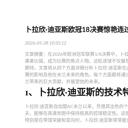
卜拉欣·迪亚斯欧冠18决赛惊艳
2026-05-28 10:35:12
文章摘要：在2026年欧洲冠军联赛1/8决赛中，
袭莱比锡，成为比赛的焦点人物。这粒进球不仅展
期待。文章将从四个方面详细分析卜拉欣·迪亚斯
赛的影响及他在米兰未来的角色。每个方面都将通
兰带来的巨大贡献，并展望他的未来。
1、卜拉欣·迪亚斯的技术
卜拉欣·迪亚斯自加盟AC米兰以来，凭借其出色的
夫，能够在高速奔跑中保持极高的控球稳定性。这
特别是在带球突破和变向时，卜拉欣·迪亚斯常常能