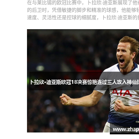
在与莱比锡的欧冠比赛中，卜拉欣·迪亚斯展现了
的后卫时，凭借敏捷的脚步和精准的球感，他能够
速度、灵活性还是控球的细腻度，卜拉欣·迪亚斯的