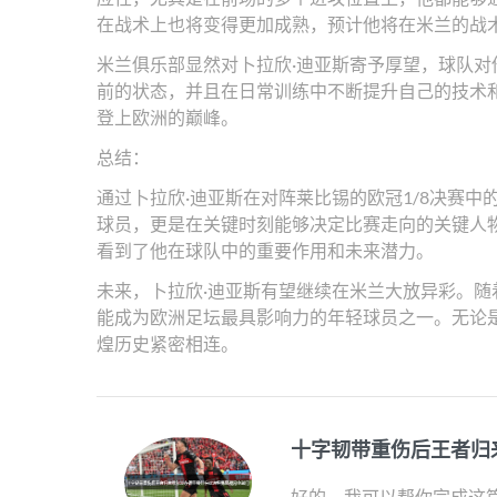
在战术上也将变得更加成熟，预计他将在米兰的战
米兰俱乐部显然对卜拉欣·迪亚斯寄予厚望，球队对
前的状态，并且在日常训练中不断提升自己的技术
登上欧洲的巅峰。
总结：
通过卜拉欣·迪亚斯在对阵莱比锡的欧冠1/8决赛
球员，更是在关键时刻能够决定比赛走向的关键人
看到了他在球队中的重要作用和未来潜力。
未来，卜拉欣·迪亚斯有望继续在米兰大放异彩。
能成为欧洲足坛最具影响力的年轻球员之一。无论是
煌历史紧密相连。
十字韧带重伤后王者归
好的，我可以帮你完成这