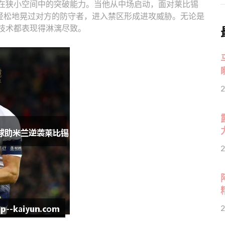
他在狭小空间中的突破能力。当他从中场启动，面对莱比锡
轻松地晃过对方的防守者，进入禁区形成进攻威胁。无论是
技术都表现得淋漓尽致。
2
2
2