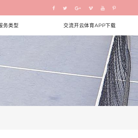
服务类型
交流开云体育APP下载