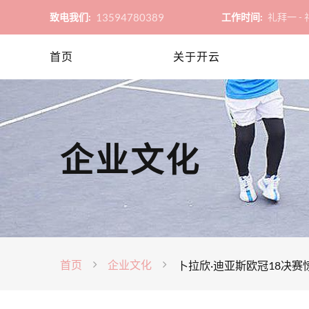
13594780389
致电我们:
工作时间:
礼拜一 - 礼
首页
关于开云
企业文化
首页
企业文化
卜拉欣·迪亚斯欧冠18决