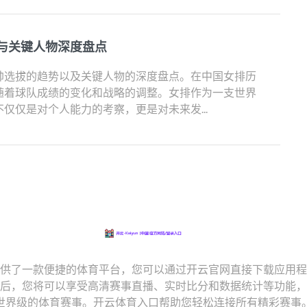
与关键人物深度盘点
帅选拔的趋势以及关键人物的深度盘点。在中国女排历
随着球队成绩的变化和战略的调整。女排作为一支世界
仅仅是对个人能力的考察，更是对未来发...
提供了一款便捷的体育平台，您可以通过开云官网直接下载应用
载后，您将可以享受高清赛事直播、实时比分和数据统计等功能
世界级的体育赛事。开云体育入口帮助您轻松连接所有精彩赛事