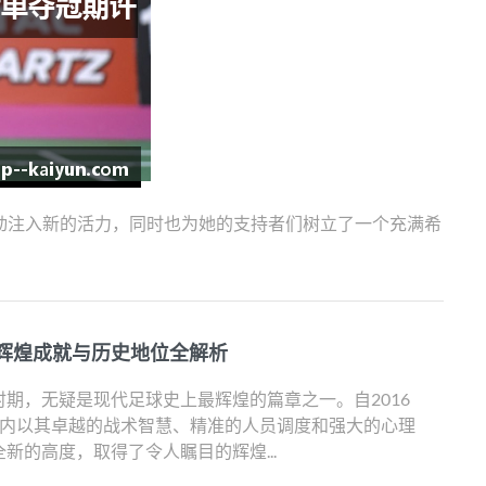
动注入新的活力，同时也为她的支持者们树立了一个充满希
辉煌成就与历史地位全解析
期，无疑是现代足球史上最辉煌的篇章之一。自2016
达内以其卓越的战术智慧、精准的人员调度和强大的心理
新的高度，取得了令人瞩目的辉煌...