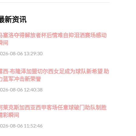
最新资讯
马塞洛夺得解放者杯后情难自抑泪洒赛场感动
瞬间
026-08-06 13:29:30
露西·布隆泽加盟切尔西女足成为球队新希望 助
力蓝军冲击新荣誉
026-08-06 12:40:38
阿莱克斯加西亚西甲客场任意球破门助队制胜
精彩瞬间
026-08-06 11:52:46