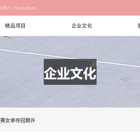
拜六: 10 am-8 pm
精品项目
企业文化
标赛女单夺冠期许