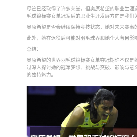
尽管已经取得了许多荣誉，但奥原希望的职业生涯
毛球锦标赛女单冠军后的职业生涯发展方向是我们
奥原希望是否会继续保持竞技状态，她对未来赛事
此外，她在退役后可能对羽毛球界和她个人有何影
总结：
奥原希望的世界羽毛球锦标赛女单夺冠期许不仅是
过深入探讨她的冠军梦想、挑战与突破、影响与意
的独特魅力。