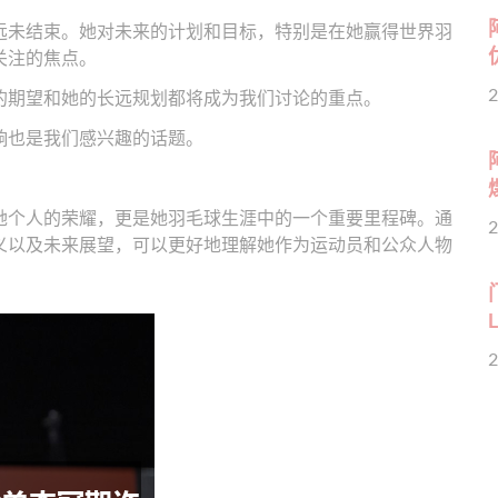
远未结束。她对未来的计划和目标，特别是在她赢得世界羽
关注的焦点。
2
的期望和她的长远规划都将成为我们讨论的重点。
响也是我们感兴趣的话题。
她个人的荣耀，更是她羽毛球生涯中的一个重要里程碑。通
2
义以及未来展望，可以更好地理解她作为运动员和公众人物
2