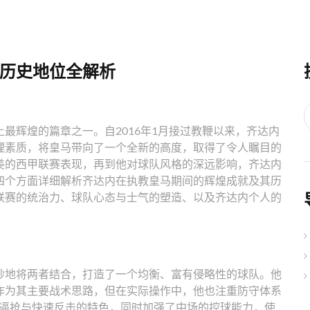
历史地位全解析
最辉煌的篇章之一。自2016年1月接过教鞭以来，齐达内
理素质，将皇马带向了一个全新的高度，取得了令人瞩目的
美的西甲联赛表现，再到他对球队风格的深远影响，齐达内
四个方面详细解析齐达内在执教皇马期间的辉煌成就及其历
联赛的统治力、球队心态与士气的塑造、以及齐达内个人的
妙地将两者结合，打造了一个均衡、富有侵略性的球队。他
作为其主要战术思路，但在实际操作中，他也注重防守体系
高压逼抢与快速反击的特色，同时加强了中场的控球能力，使