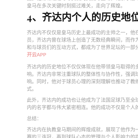
皇马在多次关键时刻挺过难关，走向了辉煌。
4、齐达内个人的历史地
齐达内不仅仅是皇马历史上最成功的主帅之一，他
员，齐达内曾在球场上创造了无数经典瞬间，而作
和与球员们的互动方式，都成为了世界足坛的一部
开云APP
齐达内的历史地位不仅仅体现在他带领皇马取得的
响。齐达内非常注重球队的整体性与协作性，强调
响。同时，他对于球员心理的深刻理解也推动了教
式。
此外，齐达内的成功也让他成为了法国足球乃至全
内的名字都与伟大紧密相连。他的成功不仅是个人
总结：
齐达内在执教皇马期间的辉煌成就，展现了他作为
赛的三连冠，再到球队心态的管理与个人影响力的