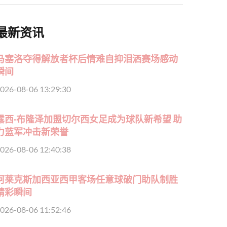
最新资讯
马塞洛夺得解放者杯后情难自抑泪洒赛场感动
瞬间
026-08-06 13:29:30
露西·布隆泽加盟切尔西女足成为球队新希望 助
力蓝军冲击新荣誉
026-08-06 12:40:38
阿莱克斯加西亚西甲客场任意球破门助队制胜
精彩瞬间
026-08-06 11:52:46