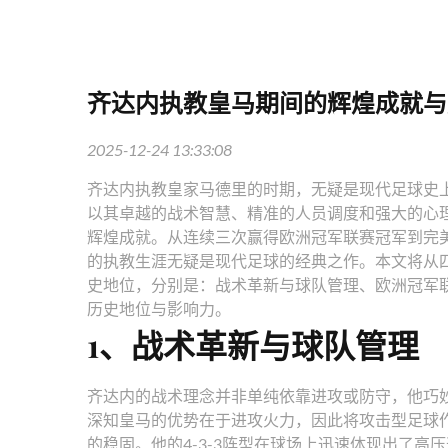
齐达内执教皇马期间的辉煌成就与
2025-12-24 13:33:08
齐达内执教皇家马德里的时期，无疑是现代足球史上
以其卓越的战术智慧、精准的人员调度和强大的心
辉煌成就。从连续三次赢得欧洲冠军联赛冠军到完
的执教生涯无疑是现代足球的经典之作。本文将从
史地位，分别是：战术革新与球队管理、欧洲冠军
历史地位与影响力。
1、战术革新与球队管理
齐达内的战术理念并非单纯依靠进攻或防守，他巧
深知皇马的优势在于进攻火力，因此将攻击型足球
的稳固。他的4-3-3阵型在球场上迅速体现出了