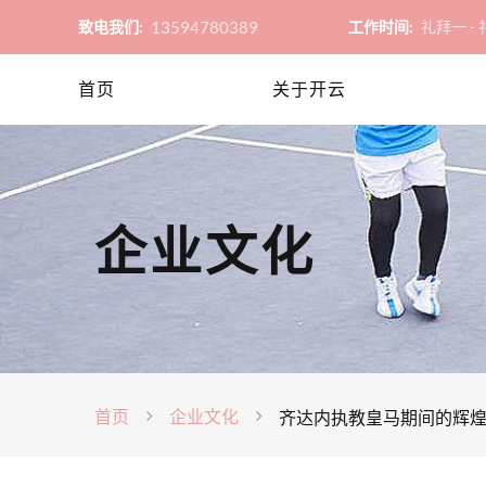
13594780389
致电我们:
工作时间:
礼拜一 - 礼
首页
关于开云
企业文化
首页
企业文化
齐达内执教皇马期间的辉