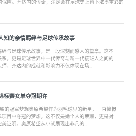
的保障。齐达内的传奇，注定会在足球史上留下浓墨重彩的
人知的亲情羁绊与足球传承故事
羁绊与足球传承故事，是一段深刻而感人的篇章。这不
关系，更是足球世界中一代传奇与新一代接班人之间的
师，齐达内的成就和影响力不仅体现在场...
锦标赛女单夺冠期许
希望的冠军梦想奥原希望作为羽毛球界的新星，一直憧憬
单项目中夺冠的梦想。这不仅是她个人的荣耀，更是对
美证明。奥原希望从小就展现出非凡的...