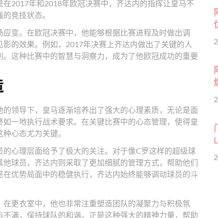
2017年和2018年欧冠决赛中，齐达内的指挥让皇马不
强的竞技状态。
场应变。在欧冠决赛中，他能够根据比赛进程及时做出调
2
影的效果。例如，2017年决赛上齐达内做出了关键的人
利。这种比赛中的智慧与洞察力，成为了他欧冠成功的重要
造
2
他的领导下，皇马逐渐培养出了强大的心理素质，无论是面
终如一地执行战术要求。在关键比赛中的心态管理，使得皇
这种心态尤为关键。
员的心理层面给予了极大的关注。对于像C罗这样的超级球
2
其他球员，齐达内则采取了更加细腻的管理方式，帮助他们
是在优势局面中的稳健执行，齐达内始终能够调动球员的斗
，在更衣室中，他也非常注重塑造团队的凝聚力与积极氛
与不满，保持球队的和谐。正是这种强大的精神力量，帮助