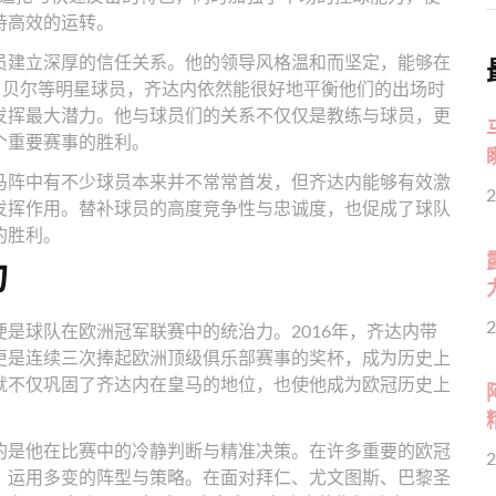
持高效的运转。
员建立深厚的信任关系。他的领导风格温和而坚定，能够在
、贝尔等明星球员，齐达内依然能很好地平衡他们的出场时
发挥最大潜力。他与球员们的关系不仅仅是教练与球员，更
个重要赛事的胜利。
马阵中有不少球员本来并不常常首发，但齐达内能够有效激
2
发挥作用。替补球员的高度竞争性与忠诚度，也促成了球队
的胜利。
力
2
是球队在欧洲冠军联赛中的统治力。2016年，齐达内带
更是连续三次捧起欧洲顶级俱乐部赛事的奖杯，成为历史上
就不仅巩固了齐达内在皇马的地位，也使他成为欧冠历史上
的是他在比赛中的冷静判断与精准决策。在许多重要的欧冠
2
，运用多变的阵型与策略。在面对拜仁、尤文图斯、巴黎圣