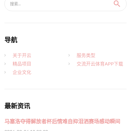
搜索...
导航
关于开云
服务类型
精品项目
交流开云体育APP下载
企业文化
最新资讯
马塞洛夺得解放者杯后情难自抑泪洒赛场感动瞬间