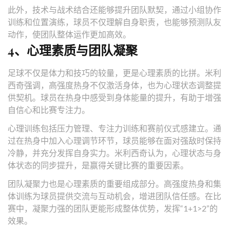
此外，技术与战术结合还能够提升团队默契，通过小组协作
训练和位置演练，球员不仅理解自身职责，也能够预测队友
动作，使团队整体运作更加高效。
4、心理素质与团队凝聚
足球不仅是体力和技巧的较量，更是心理素质的比拼。米利
西奇强调，高强度热身不仅激活身体，也为心理状态调整提
供契机。球员在热身中感受到身体能量的提升，有助于增强
自信心和比赛专注力。
心理训练包括压力管理、专注力训练和赛前仪式感建立。通
过在热身中加入心理调节环节，球员能够在面对强敌时保持
冷静，并充分发挥自身实力。米利西奇认为，心理状态与身
体状态的同步提升，是赢得关键比赛的重要因素。
团队凝聚力也是心理素质的重要组成部分。高强度热身和集
体训练为球员提供交流与互动机会，增进团队信任感。在比
赛中，凝聚力强的团队更能形成整体优势，发挥“1+1>2”的
效果。