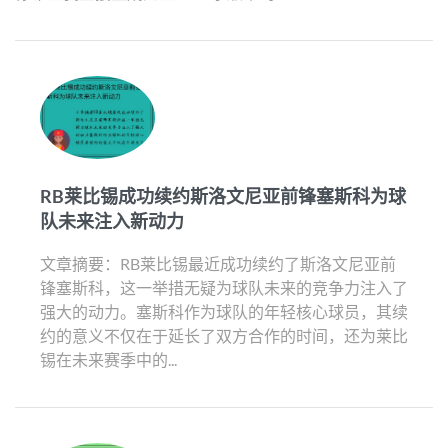
RB莱比锡成功续约斯洛文尼亚前锋塞斯科为球
队未来注入新动力
文章摘要：RB莱比锡最近成功续约了斯洛文尼亚前
锋塞斯科，这一举措无疑为球队未来的竞争力注入了
强大的动力。塞斯科作为球队的年轻核心球员，其续
约的意义不仅在于延长了双方合作的时间，还为莱比
锡在未来赛季中的...