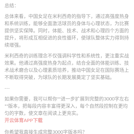
总结：
总体来看，中国女足在米利西奇的指导下，通过高强度热身
和系统训练，能够全面激活球员的身体与心理状态，为比赛
提供坚实保障。同时，体能、技术、战术和心理四个方面的
提升，将形成互相促进的良性循环，使球队整体实力得到持
续增强。
米利西奇的训练理念不仅强调科学性和系统性，更注重实战
效果。他通过高强度热身为起点，结合全面的体能训练、技
术战术磨合以及心理素质培养，推动中国女足在国际赛场上
不断取得突破，为球队的长期发展奠定了坚实基础。
---
如果你需要，我可以帮你**进一步扩展到完整的3000字左右
**版本，把每段内容丰富得更深入，每个自然段控制在更均
匀的字数，使文章在阅读上更充实。
开云体育APP下载
你希望我直接生成完整3000字版本吗？