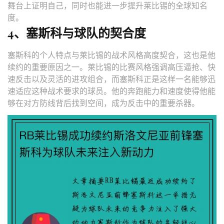
舞台上证明自己，同时也能进一步提升莱比锡的全球知名
度。
4、塞斯科与球队的契合度
塞斯科的个人特点与莱比锡的战术风格高度契合，这也是他
续约的重要原因之一。莱比锡的比赛风格强调高压逼抢、快
速反击以及灵活的进攻组合，而塞斯科正是这样一名能够迅
速适应这种战术要求的球员。他的奔跑能力和速度使得他能
够在对方防线背后找到空间，成为反击中的重要杀器。