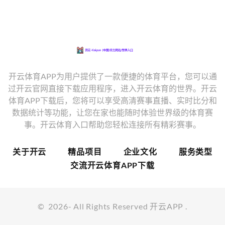
开云体育APP为用户提供了一款便捷的体育平台，您可以通
过开云官网直接下载应用程序，进入开云体育的世界。开云
体育APP下载后，您将可以享受高清赛事直播、实时比分和
数据统计等功能，让您在家也能随时体验世界级的体育赛
事。开云体育入口帮助您轻松连接所有精彩赛事。
关于开云
精品项目
企业文化
服务类型
交流开云体育APP下载
©
2026
- All Rights Reserved
开云APP
.