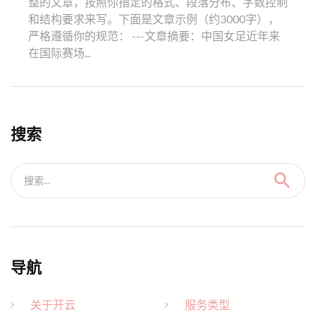
整的文章，按照你指定的格式、段落分布、字数控制
和结构要求来写。下面是文章示例（约3000字），
严格遵循你的规范： ---文章摘要：中国女足近年来
在国际赛场...
搜索
搜索...
导航
关于开云
服务类型