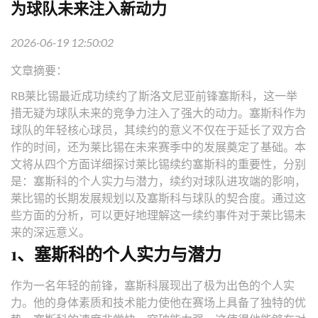
为球队未来注入新动力
2026-06-19 12:50:02
文章摘要：
RB莱比锡最近成功续约了斯洛文尼亚前锋塞斯科，这一举
措无疑为球队未来的竞争力注入了强大的动力。塞斯科作为
球队的年轻核心球员，其续约的意义不仅在于延长了双方合
作的时间，还为莱比锡在未来赛季中的发展奠定了基础。本
文将从四个方面详细探讨莱比锡续约塞斯科的重要性，分别
是：塞斯科的个人实力与潜力，续约对球队进攻端的影响，
莱比锡的长期发展规划以及塞斯科与球队的契合度。通过这
些方面的分析，可以更好地理解这一续约事件对于莱比锡未
来的深远意义。
1、塞斯科的个人实力与潜力
作为一名年轻的前锋，塞斯科展现出了极为出色的个人实
力。他的身体素质和技术能力使他在赛场上具备了独特的优