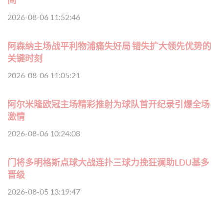
间
2026-08-06 11:52:46
阿森纳主场战平利物浦痛失好局 错失扩大领先优势的
关键时刻
2026-08-06 11:05:21
阿尔米隆欧冠主场精彩推射为球队首开纪录引爆全场
激情
2026-08-06 10:24:08
门将多明格斯点球大战连扑三球力挽狂澜助LDU基多
晋级
2026-08-05 13:19:47