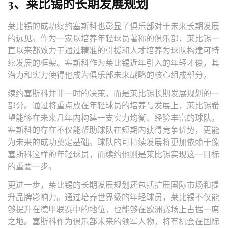
3、莱比锡的长期发展规划
莱比锡的成功续约塞斯科也彰显了俱乐部对于未来长期发展
的远见。作为一家以培养年轻球员著称的俱乐部，莱比锡一
直以来都致力于通过精准的引援和人才培养为球队构建可持
续发展的框架。塞斯科作为莱比锡近年引入的年轻才俊，其
潜力和实力使得他成为俱乐部未来战略的核心组成部分。
续约塞斯科并非一时的决策，而是莱比锡长期发展规划的一
部分。通过将重点放在年轻球员的培养与发展上，莱比锡希
望能够在未来几年内构建一支实力均衡、经验丰富的球队。
塞斯科的存在不仅能帮助球队在短期内获得竞争优势，更能
为未来的成功奠定基础。球队的可持续发展将更加依赖于像
塞斯科这样的年轻球员，而续约他则是莱比锡实现这一目标
的重要一步。
更进一步，莱比锡的长期发展规划还包括扩展国际市场和提
升品牌影响力。通过培养世界级的年轻球员，莱比锡不仅能
够提升在德甲联赛中的地位，也能够在欧洲赛场上占据一席
之地。塞斯科作为俱乐部未来的领军人物，将有机会在国际