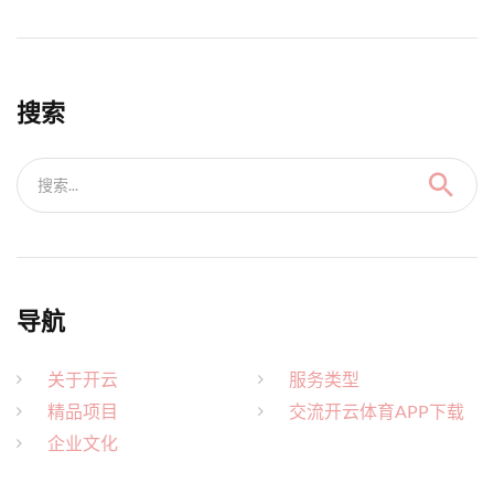
搜索
搜索...
导航
关于开云
服务类型
精品项目
交流开云体育APP下载
企业文化