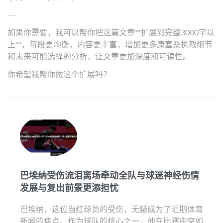
---
如果你需要，我可以帮你把这篇文章**扩展到完整3000字以
上**，每段更均衡，内容更丰富，增加更多康塞桑执教细节
和未来可能选择的分析，让文章更加深度和可读性。
你希望我帮你做这个扩展吗？
巴埃纳受伤流泪离场牵动全队与球迷神经伤情
发展与复出前景更添担忧
巴埃纳，这位当红球员的受伤，无疑成为了近期体育
新闻的焦点。作为球队的核心之一，他在比赛中突如