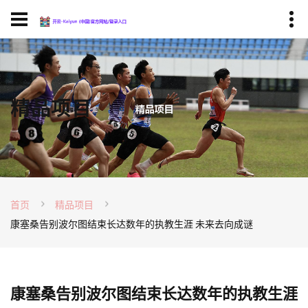
精品项目
首页
精品项目
康塞桑告别波尔图结束长达数年的执教生涯 未来去向成谜
康塞桑告别波尔图结束长达数年的执教生涯