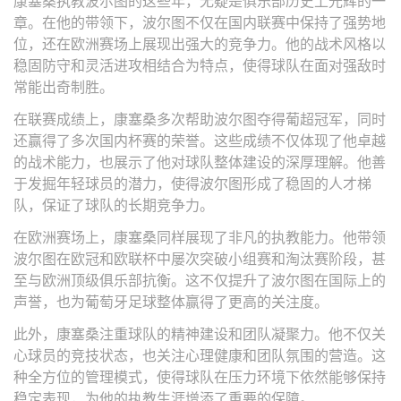
康塞桑执教波尔图的这些年，无疑是俱乐部历史上光辉的一
章。在他的带领下，波尔图不仅在国内联赛中保持了强势地
位，还在欧洲赛场上展现出强大的竞争力。他的战术风格以
稳固防守和灵活进攻相结合为特点，使得球队在面对强敌时
常能出奇制胜。
在联赛成绩上，康塞桑多次帮助波尔图夺得葡超冠军，同时
还赢得了多次国内杯赛的荣誉。这些成绩不仅体现了他卓越
的战术能力，也展示了他对球队整体建设的深厚理解。他善
于发掘年轻球员的潜力，使得波尔图形成了稳固的人才梯
队，保证了球队的长期竞争力。
在欧洲赛场上，康塞桑同样展现了非凡的执教能力。他带领
波尔图在欧冠和欧联杯中屡次突破小组赛和淘汰赛阶段，甚
至与欧洲顶级俱乐部抗衡。这不仅提升了波尔图在国际上的
声誉，也为葡萄牙足球整体赢得了更高的关注度。
此外，康塞桑注重球队的精神建设和团队凝聚力。他不仅关
心球员的竞技状态，也关注心理健康和团队氛围的营造。这
种全方位的管理模式，使得球队在压力环境下依然能够保持
稳定表现，为他的执教生涯增添了重要的保障。