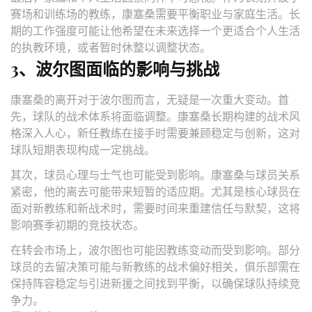
赛场和训练场的教练，康塞桑需要平衡职业与家庭生活。长
期的工作强度可能让他希望在未来选择一个更适合个人生活
的执教环境，或者暂时休整以调整状态。
3、波尔图面临的影响与挑战
康塞桑的离开对于波尔图而言，无疑是一次重大变动。首
先，球队的战术体系将面临调整。康塞桑长期构建的战术风
格深入人心，新任教练在接手时需要兼顾稳定与创新，这对
球队短期表现构成一定挑战。
其次，球员心理与士气也可能受到影响。康塞桑与球员关系
紧密，他的离去可能带来短暂的适应期。尤其是核心球员在
面对新教练和新战术时，需要时间来重建信任与默契，这将
影响赛季初期的竞技状态。
在转会市场上，波尔图也可能因教练变动而受到影响。部分
球员的去留决策可能与新教练的战术偏好相关，俱乐部需在
保持阵容稳定与引进新援之间找到平衡，以确保球队持续竞
争力。