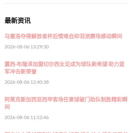
最新资讯
马塞洛夺得解放者杯后情难自抑泪洒赛场感动瞬间
2026-08-06 13:29:30
露西·布隆泽加盟切尔西女足成为球队新希望 助力蓝
军冲击新荣誉
2026-08-06 12:40:38
阿莱克斯加西亚西甲客场任意球破门助队制胜精彩瞬
间
2026-08-06 11:52:46