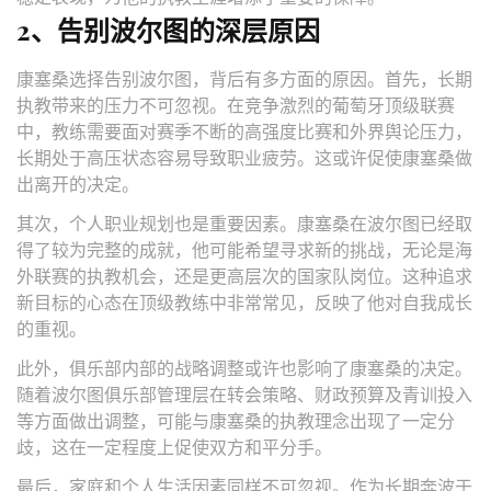
2、告别波尔图的深层原因
康塞桑选择告别波尔图，背后有多方面的原因。首先，长期
执教带来的压力不可忽视。在竞争激烈的葡萄牙顶级联赛
中，教练需要面对赛季不断的高强度比赛和外界舆论压力，
长期处于高压状态容易导致职业疲劳。这或许促使康塞桑做
出离开的决定。
其次，个人职业规划也是重要因素。康塞桑在波尔图已经取
得了较为完整的成就，他可能希望寻求新的挑战，无论是海
外联赛的执教机会，还是更高层次的国家队岗位。这种追求
新目标的心态在顶级教练中非常常见，反映了他对自我成长
的重视。
此外，俱乐部内部的战略调整或许也影响了康塞桑的决定。
随着波尔图俱乐部管理层在转会策略、财政预算及青训投入
等方面做出调整，可能与康塞桑的执教理念出现了一定分
歧，这在一定程度上促使双方和平分手。
最后，家庭和个人生活因素同样不可忽视。作为长期奔波于