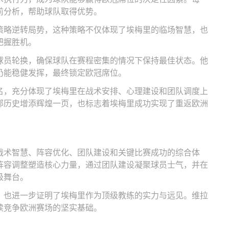
前分析，帮助球队取得优势。
策略逆转局势，这种策略不仅体现了埃梅里的临场智慧，也
把握胜机。
球员轮换，确保球队在赛程密集的情况下保持最佳状态。他
仍能稳健发挥，最终锁定欧冠席位。
名，充分体现了埃梅里在战术安排、心理建设和团队调度上
部历史增添辉煌一页，也标志着埃梅里成功实现了重返欧洲
战术智慧、阵容优化、团队建设和关键比赛成功的综合体
阵容调整塑造核心力量，通过团队建设凝聚球员士气，并在
级舞台。
，也进一步证明了埃梅里作为顶级教练的实力与远见。维拉
续竞争欧洲赛场的坚实基础。