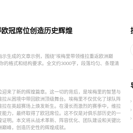
得欧冠席位创造历史辉煌
指示生成的文章示例，围绕“埃梅里带领维拉重返欧洲巅
你的格式和结构要求。全文约3000字，段落均匀、条理清
拉迎来了新的辉煌篇章。这一切的背后，是埃梅里的智慧与
维拉从困境中带回欧洲顶级舞台。埃梅里不仅优化了球队阵
维拉在英超赛场上焕发新生。在漫长而激烈的赛季中，维拉
变能力，最终取得了欧冠席位。这不仅是对俱乐部历史的一
煌证明。本文将从战术革新、阵容优化、团队建设和关键比
洲巅峰，创造历史性的辉煌成就。