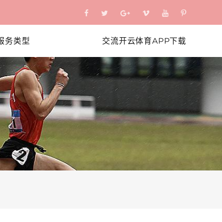
服务类型
交流开云体育APP下载