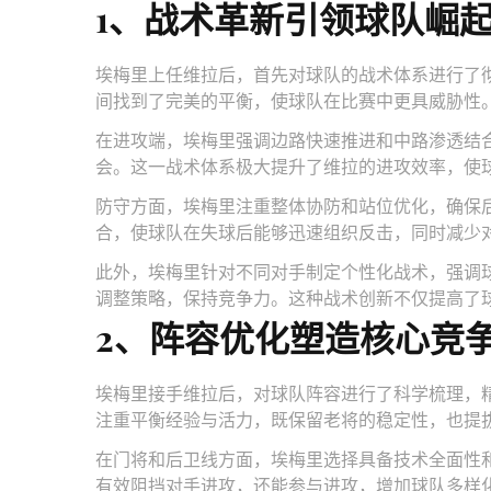
1、战术革新引领球队崛
埃梅里上任维拉后，首先对球队的战术体系进行了
间找到了完美的平衡，使球队在比赛中更具威胁性
在进攻端，埃梅里强调边路快速推进和中路渗透结
会。这一战术体系极大提升了维拉的进攻效率，使
防守方面，埃梅里注重整体协防和站位优化，确保
合，使球队在失球后能够迅速组织反击，同时减少
此外，埃梅里针对不同对手制定个性化战术，强调
调整策略，保持竞争力。这种战术创新不仅提高了
2、阵容优化塑造核心竞
埃梅里接手维拉后，对球队阵容进行了科学梳理，
注重平衡经验与活力，既保留老将的稳定性，也提
在门将和后卫线方面，埃梅里选择具备技术全面性
有效阻挡对手进攻，还能参与进攻，增加球队多样