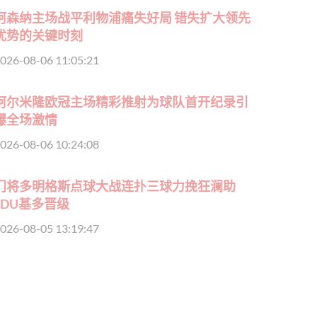
阿森纳主场战平利物浦痛失好局 错失扩大领先
优势的关键时刻
026-08-06 11:05:21
阿尔米隆欧冠主场精彩推射为球队首开纪录引
爆全场激情
026-08-06 10:24:08
门将多明格斯点球大战连扑三球力挽狂澜助
LDU基多晋级
026-08-05 13:19:47