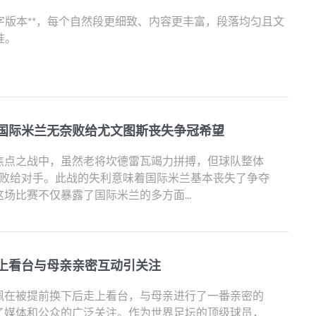
0字版本**，每个自然段更细致、内容更丰富，段落均匀且文
准。
国际米兰无奈败给尤文图斯丧失争冠希望
焦点之战中，虽然老将坎德雷瓦竭力拼搏，但球队整体
2败给对手。此战的失利意味着国际米兰基本丧失了争夺
场比赛不仅暴露了国际米兰的多方面...
上看台与母亲亲密互动引关注
佩在被提前换下后走上看台，与母亲进行了一番亲密的
了媒体和公众的广泛关注。作为世界足坛的顶级球员，