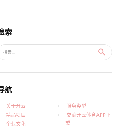
搜索
搜索...
导航
关于开云
服务类型
精品项目
交流开云体育APP下
载
企业文化