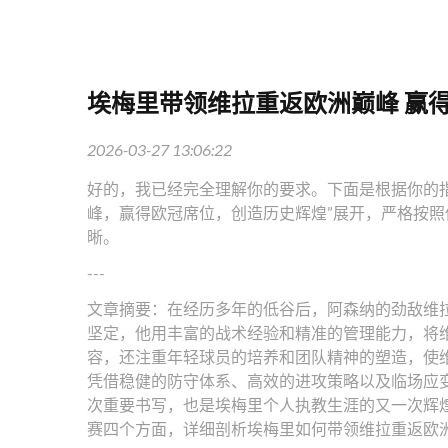
埃梅里带领维拉重返欧洲巅峰 赢
2026-03-27 13:06:22
好的，我已经完全理解你的要求。下面是根据你的
峰，赢得欧冠席位，创造历史辉煌”展开，严格按照
晰。
---
文章摘要：在经历多年的低谷后，阿森纳的劲敌维
坚定，他用丰富的战术经验和精准的管理能力，将
容，还注重年轻球员的培养和团队精神的塑造，使
凭借稳健的防守体系、高效的进攻策略以及临场应
次重要书写，也是埃梅里个人执教生涯的又一次辉
赛四个方面，详细剖析埃梅里如何带领维拉重返欧