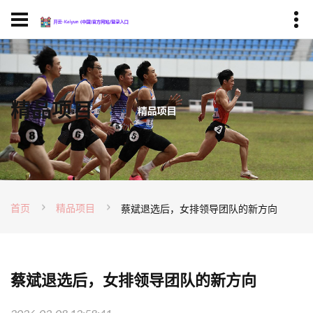
精品项目
首页
精品项目
蔡斌退选后，女排领导团队的新方向
蔡斌退选后，女排领导团队的新方向