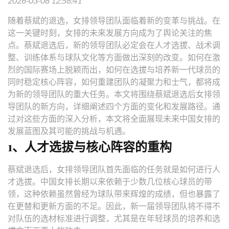
2026-03-08 12:58:41
随着蔡斌的退选，女排领导团队面临着新的变革与挑战。在
这一关键时刻，女排的未来发展方向成为了舆论关注的焦
点。蔡斌退选后，新的领导团队必定会在人才选拔、战术调
整、训练体系与球队文化等方面做出深刻的改变。如何在激
烈的国际赛场上脱颖而出，如何在选拔与培养新一代球员的
同时稳定核心阵容，如何重建团队的凝聚力和士气，都将成
为新的领导团队的重大任务。本文将围绕蔡斌退选后女排领
导团队的新方向，详细阐述四个方面的变化和发展路径。通
过对这些方面的深入分析，本文将全面展现未来中国女排的
发展蓝图及其可能的挑战与机遇。
1、人才选拔与核心阵容的重构
蔡斌退选后，女排领导团队首先面临的任务就是如何进行人
才选拔。中国女排长期以来依赖于少数几位核心球员的带
领，这种依赖虽然曾经为球队带来辉煌的成绩，但也暴露了
在更替和更新方面的不足。因此，新一届领导团队将不得不
对队伍的选材标准进行调整，尤其是在年轻球员的培养和选