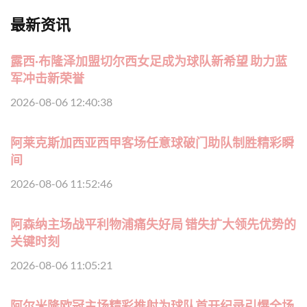
最新资讯
露西·布隆泽加盟切尔西女足成为球队新希望 助力蓝
军冲击新荣誉
2026-08-06 12:40:38
阿莱克斯加西亚西甲客场任意球破门助队制胜精彩瞬
间
2026-08-06 11:52:46
阿森纳主场战平利物浦痛失好局 错失扩大领先优势的
关键时刻
2026-08-06 11:05:21
阿尔米隆欧冠主场精彩推射为球队首开纪录引爆全场