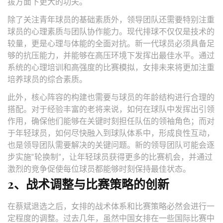
拔方面下更大的功夫。
除了关注青年球员的基础素质外，领导团队还需要特别注重
球员的心理素质与团队协作能力。现代排球不仅仅是技术的
较量，更是心理与体能的全面对抗。新一代球员必须具备足
够的抗压能力，并能够在高压环境下发挥出最佳水平。通过
系统的心理培训和高强度的比赛模拟，女排未来将更加注重
培养球员的综合素质。
此外，核心阵容的构建也需要与球员的年龄结构进行合理的
搭配。对于经验丰富的老将来说，如何在球队中发挥出引领
作用，确保他们能够在关键时刻担任队伍的领袖角色；而对
于年轻球员，如何尽快融入到球队体系中，形成良性互动，
也是领导团队需要解决的关键问题。新的领导团队可能会逐
步实施“轮换制”，让年轻球员获得更多的比赛机会，并通过
激烈的竞争促使每位球员都能够时刻保持最佳状态。
2、战术调整与比赛策略的创新
在蔡斌退选之后，女排的战术体系和比赛策略必然会进行一
定程度的调整。过去几年，虽然中国女排在一些国际比赛中