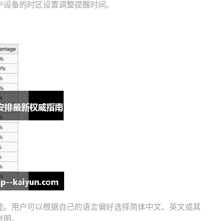
户设备的时区设置调整提醒时间。
能。用户可以根据自己的语言偏好选择简体中文、英文或其
说明。