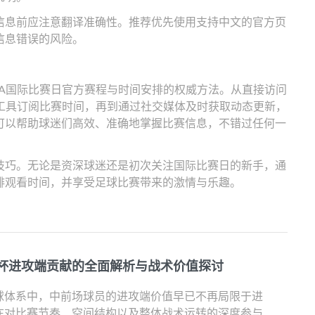
信息前应注意翻译准确性。推荐优先使用支持中文的官方页
信息错误的风险。
FA国际比赛日官方赛程与时间安排的权威方法。从直接访问
历工具订阅比赛时间，再到通过社交媒体及时获取动态更新，
可以帮助球迷们高效、准确地掌握比赛信息，不错过任何一
技巧。无论是资深球迷还是初次关注国际比赛日的新手，通
排观看时间，并享受足球比赛带来的激情与乐趣。
杯进攻端贡献的全面解析与战术价值探讨
球体系中，中前场球员的进攻端价值早已不再局限于进
在对比赛节奏、空间结构以及整体战术运转的深度参与