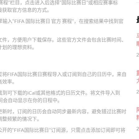
“赛程”栏目，点击进入后选择“国际比赛日”或相应赛事标
接获取官方信息的方式。
入“FIFA 国际比赛日 官方 赛程”，在搜索结果中找到官
赛程文件，方便用户下载保存。这些官方文件会包含比赛时间、
计划的理想资料。
2
将FIFA国际比赛日赛程导入或订阅到自己的日历中，来自
高效率。
2
找到可下载的iCal或其他格式的日历文件。将文件导入到
时间会自动显示在你的日程中。
更新时，订阅的日历会自动同步最新内容，避免错过比赛时
调整频繁的情况下。
2
的“FIFA国际比赛日”订阅源，只需点击添加订阅即可将