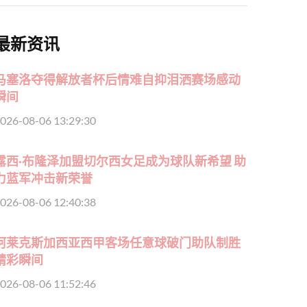
最新资讯
马塞洛夺得解放者杯后情难自抑泪洒赛场感动
瞬间
026-08-06 13:29:30
露西·布隆泽加盟切尔西女足成为球队新希望 助
力蓝军冲击新荣誉
026-08-06 12:40:38
阿莱克斯加西亚西甲客场任意球破门助队制胜
精彩瞬间
026-08-06 11:52:46