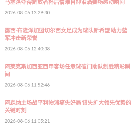
马塞洛夺得解放者杯后情难自抑泪洒赛场感动瞬间
2026-08-06 13:29:30
露西·布隆泽加盟切尔西女足成为球队新希望 助力蓝
军冲击新荣誉
2026-08-06 12:40:38
阿莱克斯加西亚西甲客场任意球破门助队制胜精彩瞬
间
2026-08-06 11:52:46
阿森纳主场战平利物浦痛失好局 错失扩大领先优势的
关键时刻
2026-08-06 11:05:21