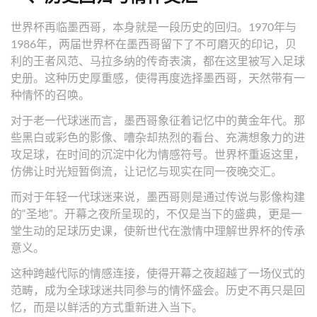
世界杯再临墨西哥，本身就是一段历史的回归。1970年与
1986年，两届世界杯在墨西哥留下了不可磨灭的印记，贝
利的王者风范、马拉多纳的传奇表演，都在这里被写入足球
史册。这种历史厚重感，使得再度选择墨西哥，天然带有一
种情怀的召唤。
对于老一代球迷而言，墨西哥象征着记忆中的黄金年代。那
些黑白或彩色的影像、嘈杂却热烈的看台、充满想象力的进
攻足球，在时间的沉淀中化为情感符号。世界杯重返这里，
仿佛让时光短暂倒流，让记忆与现实在同一夜晚交汇。
而对于年轻一代球迷来说，墨西哥则是通过传说与影像构建
的“圣地”。开幕之夜所呈现的，不仅是当下的盛典，更是一
堂生动的足球历史课，使新世代在激情中理解世界杯的传承
意义。
这种跨越代际的情感连接，使得开幕之夜超越了一场仪式的
范畴，成为全球球迷共同参与的情怀盛会。历史不再只是回
忆，而是以鲜活的方式重新进入当下。