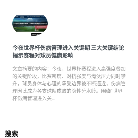
今夜世界杯伤病管理进入关键期 三大关键结论
揭示赛程对球员健康影响
文章摘要的内容：今夜，世界杯赛程进入高强度叠加
的关键阶段，比赛密度、对抗强度与淘汰压力同时攀
升，球员身体与心理的承受边界被不断逼近，伤病管
理因此成为各支球队成败的隐性分水岭。围绕“世界
杯伤病管理进入关...
搜索