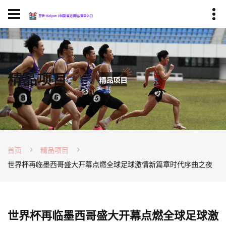
精品项目
首页
精品项目
世界杯再临墨西哥盛大开幕点燃全球足球激情新篇章时代序曲之夜
世界杯再临墨西哥盛大开幕点燃全球足球激