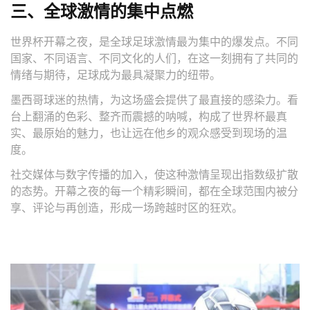
三、全球激情的集中点燃
世界杯开幕之夜，是全球足球激情最为集中的爆发点。不同
国家、不同语言、不同文化的人们，在这一刻拥有了共同的
情绪与期待，足球成为最具凝聚力的纽带。
墨西哥球迷的热情，为这场盛会提供了最直接的感染力。看
台上翻涌的色彩、整齐而震撼的呐喊，构成了世界杯最真
实、最原始的魅力，也让远在他乡的观众感受到现场的温
度。
社交媒体与数字传播的加入，使这种激情呈现出指数级扩散
的态势。开幕之夜的每一个精彩瞬间，都在全球范围内被分
享、评论与再创造，形成一场跨越时区的狂欢。