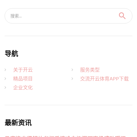
搜索...
导航
关于开云
服务类型
精品项目
交流开云体育APP下载
企业文化
最新资讯