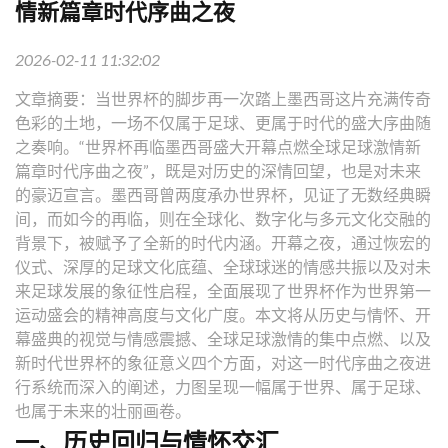
情新篇章时代序曲之夜
2026-02-11 11:32:02
文章摘要：当世界杯的脚步再一次踏上墨西哥这片充满传奇
色彩的土地，一场不仅属于足球、更属于时代的盛大序曲随
之奏响。“世界杯再临墨西哥盛大开幕点燃全球足球激情新
篇章时代序曲之夜”，既是对历史的深情回望，也是对未来
的豪迈宣言。墨西哥曾两度承办世界杯，见证了无数经典瞬
间，而如今的再临，则在全球化、数字化与多元文化交融的
背景下，被赋予了全新的时代内涵。开幕之夜，通过恢宏的
仪式、深厚的足球文化底蕴、全球球迷的情感共振以及对未
来足球发展的象征性启程，全面展现了世界杯作为世界第一
运动盛会的精神高度与文化广度。本文将从历史与情怀、开
幕盛典的视觉与情感震撼、全球足球激情的集中点燃、以及
新时代世界杯的象征意义四个方面，对这一时代序曲之夜进
行系统而深入的阐述，力图呈现一幅属于世界、属于足球、
也属于未来的壮丽画卷。
一、历史回归与情怀交汇