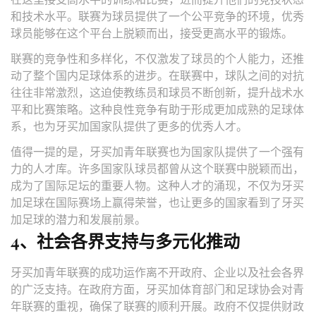
和技术水平。联赛为球员提供了一个公平竞争的环境，优秀
球员能够在这个平台上脱颖而出，接受更高水平的锻炼。
联赛的竞争性和多样化，不仅激发了球员的个人能力，还推
动了整个国内足球体系的进步。在联赛中，球队之间的对抗
往往非常激烈，这迫使教练员和球员不断创新，提升战术水
平和比赛策略。这种良性竞争有助于形成更加成熟的足球体
系，也为牙买加国家队提供了更多的优秀人才。
值得一提的是，牙买加青年联赛也为国家队提供了一个强有
力的人才库。许多国家队球员都曾从这个联赛中脱颖而出，
成为了国际足坛的重要人物。这种人才的涌现，不仅为牙买
加足球在国际赛场上赢得荣誉，也让更多的国家看到了牙买
加足球的潜力和发展前景。
4、社会各界支持与多元化推动
牙买加青年联赛的成功运作离不开政府、企业以及社会各界
的广泛支持。在政府方面，牙买加体育部门和足球协会对青
年联赛的重视，确保了联赛的顺利开展。政府不仅提供财政