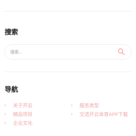
搜索
搜索...
导航
关于开云
服务类型
精品项目
交流开云体育APP下载
企业文化