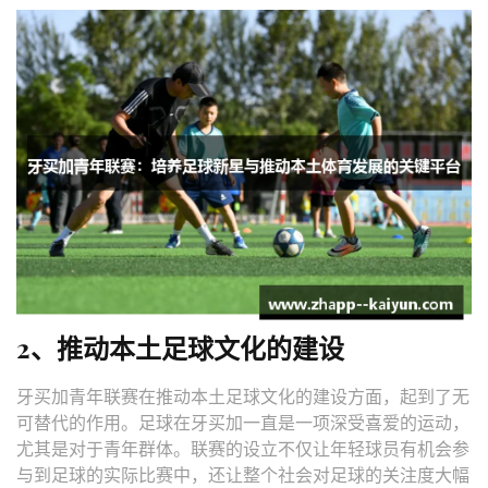
2、推动本土足球文化的建设
牙买加青年联赛在推动本土足球文化的建设方面，起到了无
可替代的作用。足球在牙买加一直是一项深受喜爱的运动，
尤其是对于青年群体。联赛的设立不仅让年轻球员有机会参
与到足球的实际比赛中，还让整个社会对足球的关注度大幅