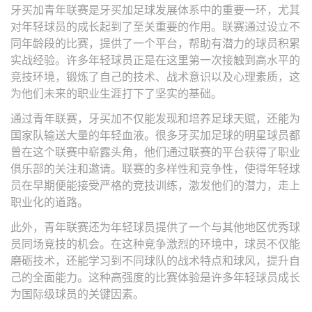
牙买加青年联赛是牙买加足球发展体系中的重要一环，尤其
对年轻球员的成长起到了至关重要的作用。联赛通过设立不
同年龄段的比赛，提供了一个平台，帮助有潜力的球员积累
实战经验。许多年轻球员正是在这里第一次接触到高水平的
竞技环境，锻炼了自己的技术、战术意识以及心理素质，这
为他们未来的职业生涯打下了坚实的基础。
通过青年联赛，牙买加不仅能发现和培养足球天赋，还能为
国家队输送大量的年轻血液。很多牙买加足球的明星球员都
曾在这个联赛中崭露头角，他们通过联赛的平台获得了职业
俱乐部的关注和邀请。联赛的多样性和竞争性，使得年轻球
员在早期便能接受严格的竞技训练，激发他们的潜力，走上
职业化的道路。
此外，青年联赛还为年轻球员提供了一个与其他地区优秀球
员同场竞技的机会。在这种竞争激烈的环境中，球员不仅能
磨砺技术，还能学习到不同球队的战术特点和球风，提升自
己的全面能力。这种高强度的比赛体验是许多年轻球员成长
为国际级球员的关键因素。