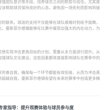
增强团队意识等手段，培养球员之间的默契与信任。尤其是
应该帮助球员保持良好的心态，避免因一场失利而影响到接
密的联系。球迷的支持不仅能够在球队艰难时刻给予鼓舞，
化，曼斯菲尔德镇能够在比赛中展现出强大的内在动力，为
若想实现冲击更高目标的计划，需要从多方面进行提升。从
加强球队文化建设，这些因素都将直接影响球队在赛季中的
断完善自我，确保每一个环节都能有效衔接，从而为冲击英
断超越自我，曼斯菲尔德镇有望在未来的赛季中创造更多精
专家指导：提升观赛体验与球员参与度