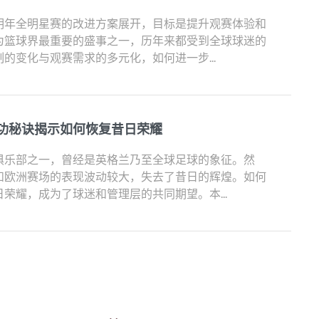
明年全明星赛的改进方案展开，目标是提升观赛体验和
为篮球界最重要的盛事之一，历年来都受到全球球迷的
的变化与观赛需求的多元化，如何进一步...
功秘诀揭示如何恢复昔日荣耀
俱乐部之一，曾经是英格兰乃至全球足球的象征。然
和欧洲赛场的表现波动较大，失去了昔日的辉煌。如何
荣耀，成为了球迷和管理层的共同期望。本...