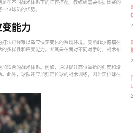
别是在不同战术体系下的阵容搭配。教练组需要根据比赛的
每一位球员的优势。
应变能力
2
的打法已经难以适应快速变化的赛场环境。曼斯菲尔德镇在
术的多样性和应变能力。尤其是在面对不同对手时，战术布
2
更加适合的战术体系。例如，通过提升高位逼抢的强度和增
动。此外，球队还应加强定位球的战术训练，因为定位球往
2