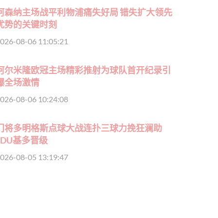
阿森纳主场战平利物浦痛失好局 错失扩大领先
优势的关键时刻
026-08-06 11:05:21
阿尔米隆欧冠主场精彩推射为球队首开纪录引
爆全场激情
026-08-06 10:24:08
门将多明格斯点球大战连扑三球力挽狂澜助
LDU基多晋级
026-08-05 13:19:47