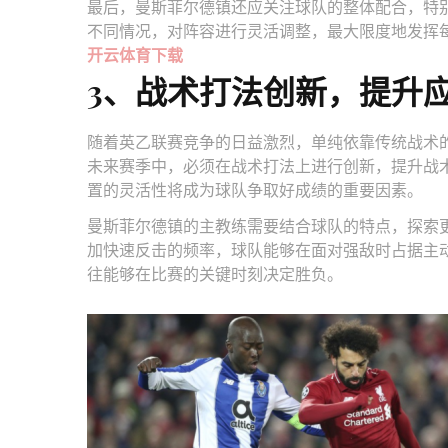
最后，曼斯菲尔德镇还应关注球队的整体配合，特
不同情况，对阵容进行灵活调整，最大限度地发挥
开云体育下载
3、战术打法创新，提升
随着英乙联赛竞争的日益激烈，单纯依靠传统战术
未来赛季中，必须在战术打法上进行创新，提升战
置的灵活性将成为球队争取好成绩的重要因素。
曼斯菲尔德镇的主教练需要结合球队的特点，探索
加快速反击的频率，球队能够在面对强敌时占据主
往能够在比赛的关键时刻决定胜负。