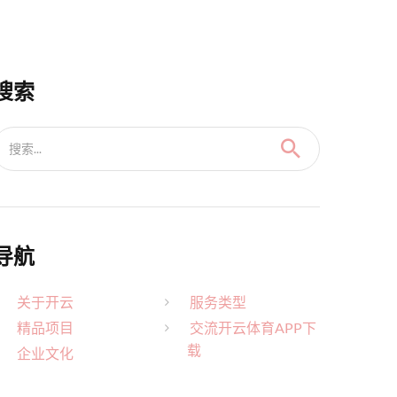
搜索
搜索...
导航
关于开云
服务类型
精品项目
交流开云体育APP下
载
企业文化