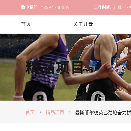
13594780389
致电我们:
工作时间:
礼拜一 - 礼
首页
关于开云
精品项目
首页
精品项目
曼斯菲尔德英乙劲旅奋力