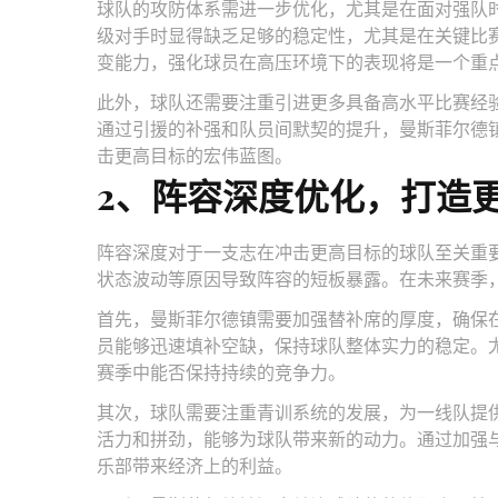
球队的攻防体系需进一步优化，尤其是在面对强队
级对手时显得缺乏足够的稳定性，尤其是在关键比
变能力，强化球员在高压环境下的表现将是一个重
此外，球队还需要注重引进更多具备高水平比赛经
通过引援的补强和队员间默契的提升，曼斯菲尔德
击更高目标的宏伟蓝图。
2、阵容深度优化，打造
阵容深度对于一支志在冲击更高目标的球队至关重
状态波动等原因导致阵容的短板暴露。在未来赛季
首先，曼斯菲尔德镇需要加强替补席的厚度，确保
员能够迅速填补空缺，保持球队整体实力的稳定。
赛季中能否保持持续的竞争力。
其次，球队需要注重青训系统的发展，为一线队提
活力和拼劲，能够为球队带来新的动力。通过加强
乐部带来经济上的利益。