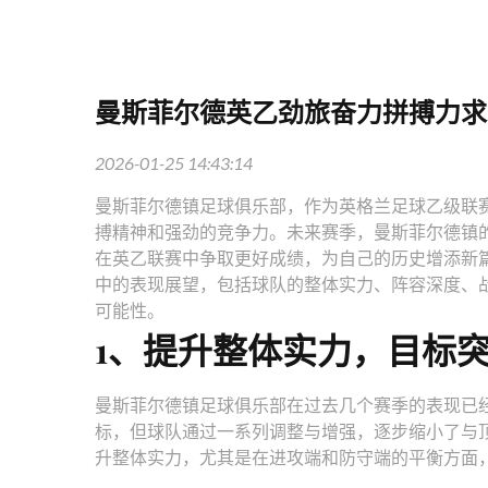
曼斯菲尔德英乙劲旅奋力拼搏力求
2026-01-25 14:43:14
曼斯菲尔德镇足球俱乐部，作为英格兰足球乙级联
搏精神和强劲的竞争力。未来赛季，曼斯菲尔德镇
在英乙联赛中争取更好成绩，为自己的历史增添新
中的表现展望，包括球队的整体实力、阵容深度、
可能性。
1、提升整体实力，目标
曼斯菲尔德镇足球俱乐部在过去几个赛季的表现已
标，但球队通过一系列调整与增强，逐步缩小了与
升整体实力，尤其是在进攻端和防守端的平衡方面