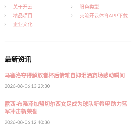
关于开云
服务类型
精品项目
交流开云体育APP下载
企业文化
最新资讯
马塞洛夺得解放者杯后情难自抑泪洒赛场感动瞬间
2026-08-06 13:29:30
露西·布隆泽加盟切尔西女足成为球队新希望 助力蓝
军冲击新荣誉
2026-08-06 12:40:38