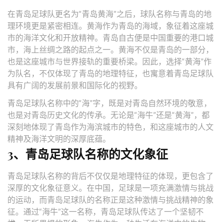
在青岛足球队更名为“青岛黄海”之后，球队名称与青岛的地
理环境更是紧密相连。黄海作为青岛的海域，象征着这座城
市的海洋文化和开放精神。青岛自古便是中国重要的港口城
市，海上丝绸之路的起点之一。黄海不仅是青岛的一部分，
也是这座城市与世界接轨的重要桥梁。因此，选择“黄海”作
为队名，不仅体现了青岛的地理特征，也寓意着青岛足球队
具有广阔的发展前景和国际化的视野。
青岛足球队名称中的“海”字，既是对青岛自然环境的敬意，
也是对青岛历史文化的传承。无论是“海牛”还是“黄海”，都
深刻地体现了青岛作为海滨城市的特色，和这座城市的人文
精神及海洋文明的深厚底蕴。
3、青岛足球队名称的文化象征
青岛足球队名称的背后不仅仅是地理特征的体现，更包含了
深厚的文化象征意义。在中国，足球是一项充满激情与挑战
的运动，而青岛足球队的名称正是这种激情与挑战精神的象
征。通过“海牛”这一名称，青岛足球队传达了一个坚韧不