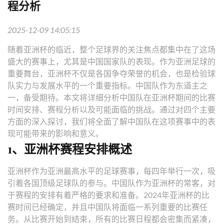
程分析
2025-12-09 14:05:15
随着亚洲杯的临近，整个足球界的关注焦点都集中在了这场
盛大的赛事上，尤其是中国国家队的表现。作为亚洲足球的
重要舞台，亚洲杯不仅是各国争夺荣誉的机会，也是检验球
队实力与发展水平的一个重要指标。中国队作为东道主之
一，备受期待。本文将详细分析中国队在亚洲杯期间的比赛
时间安排、赛程分析以及可能面临的挑战。通过对四个主要
方面的深入探讨，我们将全面了解中国队在这项赛事中的表
现可能带来的影响和意义。
1、亚洲杯赛程安排概述
亚洲杯作为亚洲最高水平的足球赛事，每四年举行一次，吸
引着各国顶级足球队的参与。中国队作为亚洲杯的常客，对
于赛程的安排有着严格的要求和准备。2024年亚洲杯的比
赛时间已经确定，并且中国队将面临一系列重要的比赛任
务。从比赛开始到结束，所有的比赛日程都会密集而紧凑，