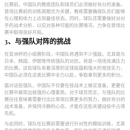
比赛前，中国队的教练团队和球员们必须做好充分的准备。
首场比赛前的训练周期尤为关键，教练需要确保队员们能够
在心理和体力上达到最佳状态。同时，球队还需要做好对对
手的战术分析，以应对各种可能的比赛情况，力争在首场比
赛中取得良好开局。
3、与强队对阵的挑战
在亚洲杯的小组赛阶段，中国队将遇到不少强敌。尤其是与
日本、韩国、伊朗等传统强队的对抗，将是一场场充满压力
的比赛。这些球队有着深厚的足球底蕴和强大的竞技实力，
中国队必须在这类比赛中全力以赴，争取拿到更多的积分。
面对这些强队，中国队不仅要在技战术上做足准备，更要在
比赛中展现出极强的心理素质。对于球员而言，与强队的比
赛往往意味着需要付出比常规比赛更多的努力，做好充分的
战术准备，并保持冷静的心态，才能在这些关键战役中占得
先机。
与此同时，球队在比赛前需要进行针对性的模拟训练，尤其