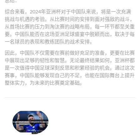
总结：
综合来看，2024年亚洲杯对于中国队来说，将是一次充满
挑战与机遇的考验。从比赛时间的安排到面对强敌的战斗，
从首场比赛的压力到淘汰赛的战略布局，每一环节都至关重
要。中国队能否在这场亚洲足球盛宴中脱颖而出，取决于每
一名球员的表现和教练团队的战术安排。
因此，中国队不仅需要在赛前做好充足的准备，更要在比赛
中展现出足够的韧性和智慧。无论最终结果如何，亚洲杯都
是一次值得中国足球深刻反思和积累经验的机会。通过这次
赛事，中国队能够发现自己的不足，也能在国际舞台上提升
整体实力，为未来的比赛奠定基础。