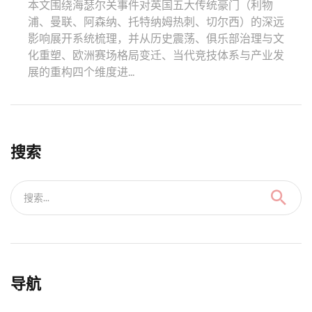
本文围绕海瑟尔关事件对英国五大传统豪门（利物
浦、曼联、阿森纳、托特纳姆热刺、切尔西）的深远
影响展开系统梳理，并从历史震荡、俱乐部治理与文
化重塑、欧洲赛场格局变迁、当代竞技体系与产业发
展的重构四个维度进...
搜索
搜索...
导航