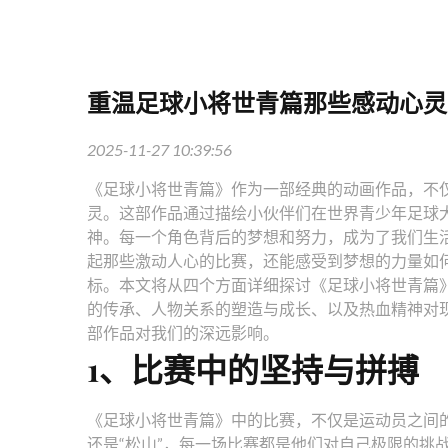
重温足球小将世青篇那些感动心灵
2025-11-27 10:39:56
《足球小将世青篇》作为一部经典的动画作品，不
灵。这部作品通过描绘小伙伴们在世界青少年足球
神。每一个角色背后的梦想和努力，成为了我们生
起那些激动人心的比赛，还能感受到梦想的力量如
标。本文将从四个方面详细探讨《足球小将世青篇
的传承、人物关系的塑造与成长、以及热血精神对
部作品对我们的深远影响。
1、比赛中的坚持与拼搏
《足球小将世青篇》中的比赛，不仅是运动员之间的
还是“松山”，每一场比赛都是他们对自己极限的挑