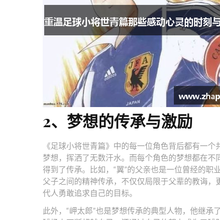
2、梦想的传承与激励
《足球小将世青篇》中的每一位角色背后都有一个
梦想，挥洒了无数汗水。而每个角色的梦想都在不
得到了传承。比如，“翼”的父亲也是一位曾经的职
父子之间的精神传承，不仅仅局限于父辈的教诲，更
代人勇敢追求自己的目标。
此外，“岬太郎”也是梦想传承的典型人物，他继承