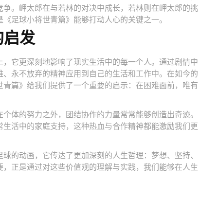
竞争。岬太郎在与若林的对决中成长，若林则在岬太郎的挑
是《足球小将世青篇》能够打动人心的关键之一。
的启发
上，它更深刻地影响了现实生活中的每一个人。通过剧情中
难、永不放弃的精神应用到自己的生活和工作中。在如今的
世青篇》给我们提供了一个重要的启示：在困难面前，唯有
在个体的努力之外，团结协作的力量常常能够创造出奇迹。
常生活中的家庭支持，这种热血与合作精神都能激励我们更
足球的动画，它传达了更加深刻的人生哲理：梦想、坚持、
要，正是通过对这些价值观的理解与实践，我们能够在人生