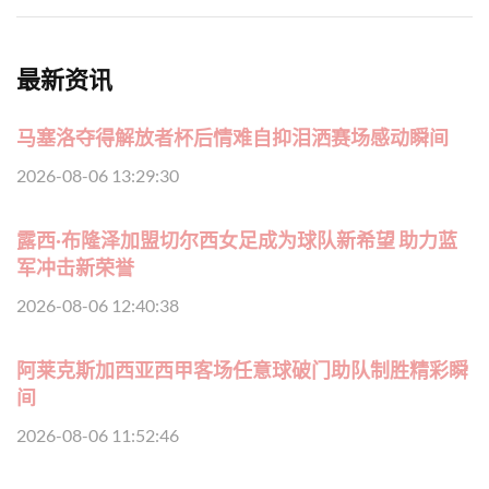
最新资讯
马塞洛夺得解放者杯后情难自抑泪洒赛场感动瞬间
2026-08-06 13:29:30
露西·布隆泽加盟切尔西女足成为球队新希望 助力蓝
军冲击新荣誉
2026-08-06 12:40:38
阿莱克斯加西亚西甲客场任意球破门助队制胜精彩瞬
间
2026-08-06 11:52:46