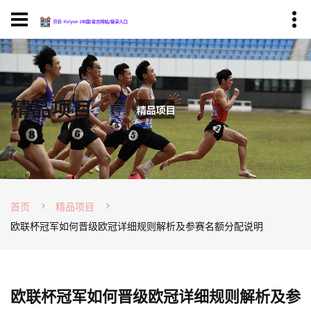
精品项目
首页
精品项目
欧联杯冠军如何晋级欧冠详细规则解析及参赛名额分配说明
欧联杯冠军如何晋级欧冠详细规则解析及参