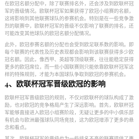
在欧冠名额分配中，除了联赛排名外，还会涉及到欧联杯冠
军的晋级情况。欧联杯冠军如果获得了欧冠小组赛的名额，
这将影响到其他联赛球队的参赛机会。特别是在一些竞争激
烈的联赛中，欧联杯冠军的晋级不仅影响了联赛的排名，还
可能改变其他球队的欧冠名额分配情况。
此外，欧冠参赛名额的分配也会受到欧足联系数的影响。即
每个联赛的代表性及历史表现都会影响到该联赛获得多少欧
冠名额。因此，像西甲、英超等顶级联赛，往往能稳定获得
更多的欧冠席位，而一些小国联赛则只能依靠欧联杯冠军这
样的特殊规则，才能为本国球队争取到欧冠的参赛机会。
4、欧联杯冠军晋级欧冠的影响
欧联杯冠军晋级欧冠的规则，不仅对欧联杯的球队构成了激
励，也对欧冠的竞争格局产生了深远影响。首先，欧联杯冠
军能够直接进入欧冠小组赛阶段，无疑让更多的中小俱乐部
有机会与欧洲最强球队同场竞技，这为欧冠增添了更多的悬
念和看点。
其次，欧联杯冠军的晋级也为一些排名不高的联赛提供了更