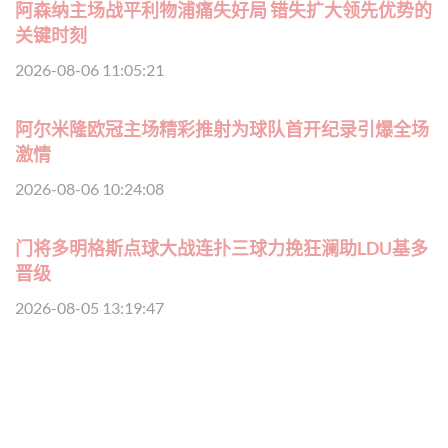
阿森纳主场战平利物浦痛失好局 错失扩大领先优势的
关键时刻
2026-08-06 11:05:21
阿尔米隆欧冠主场精彩推射为球队首开纪录引爆全场
激情
2026-08-06 10:24:08
门将多明格斯点球大战连扑三球力挽狂澜助LDU基多
晋级
2026-08-05 13:19:47