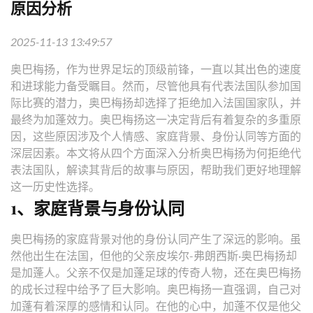
原因分析
2025-11-13 13:49:57
奥巴梅扬，作为世界足坛的顶级前锋，一直以其出色的速度
和进球能力备受瞩目。然而，尽管他具有代表法国队参加国
际比赛的潜力，奥巴梅扬却选择了拒绝加入法国国家队，并
最终为加蓬效力。奥巴梅扬这一决定背后有着复杂的多重原
因，这些原因涉及个人情感、家庭背景、身份认同等方面的
深层因素。本文将从四个方面深入分析奥巴梅扬为何拒绝代
表法国队，解读其背后的故事与原因，帮助我们更好地理解
这一历史性选择。
1、家庭背景与身份认同
奥巴梅扬的家庭背景对他的身份认同产生了深远的影响。虽
然他出生在法国，但他的父亲皮埃尔-弗朗西斯·奥巴梅扬却
是加蓬人。父亲不仅是加蓬足球的传奇人物，还在奥巴梅扬
的成长过程中给予了巨大影响。奥巴梅扬一直强调，自己对
加蓬有着深厚的感情和认同。在他的心中，加蓬不仅是他父