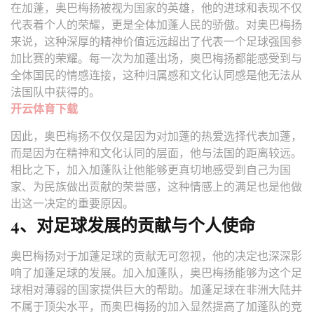
在加蓬，奥巴梅扬被视为国家的英雄，他的进球和表现不仅
代表着个人的荣耀，更是全体加蓬人民的骄傲。对奥巴梅扬
来说，这种深厚的精神价值远远超出了代表一个足球强国参
加比赛的荣耀。每一次为加蓬出场，奥巴梅扬都能感受到与
全体国民的情感连接，这种归属感和文化认同感是他无法从
法国队中获得的。
开云体育下载
因此，奥巴梅扬不仅仅是因为对加蓬的热爱选择代表加蓬，
而是因为在精神和文化认同的层面，他与法国的距离较远。
相比之下，加入加蓬队让他能够更真切地感受到自己为国
家、为民族做出贡献的荣誉感，这种情感上的满足也是他做
出这一决定的重要原因。
4、对足球发展的贡献与个人使命
奥巴梅扬对于加蓬足球的贡献无可忽视，他的决定也深深影
响了加蓬足球的发展。加入加蓬队，奥巴梅扬能够为这个足
球相对薄弱的国家提供巨大的帮助。加蓬足球在非洲大陆并
不属于顶尖水平，而奥巴梅扬的加入显然提高了加蓬队的竞