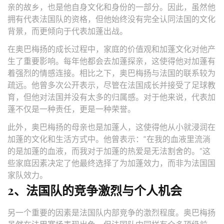
亲的故乡，也是他自身文化和身份的一部分。因此，虽然他
拥有代表法国队的资格，但他始终没有完全认同法国的文化
背景，而更倾向于代表加蓬出战。
在奥巴梅扬的成长过程中，家庭的价值观和加蓬文化对他产
生了重要影响。每年他都会去加蓬探亲，这使得他对加蓬有
着强烈的情感连接。相比之下，奥巴梅扬与法国的联系较为
疏远。他曾多次公开表示，尽管在法国成长并接受了足球教
育，但他对法国并没有太多的归属感。对于他来说，代表加
蓬不仅是一种责任，更是一种荣誉。
此外，奥巴梅扬的母亲也是加蓬人，这使得他从小就浸润在
加蓬的文化和生活方式中。他曾表示：“在我的血液里流淌
的是加蓬的血液，而我对于加蓬的热爱是无法割舍的。”这
些家庭因素决定了他最终选择了为加蓬效力，而非为法国国
家队效力。
2、法国队的竞争激烈与个人机会
另一个重要的因素是法国队内部竞争的激烈程度。奥巴梅扬