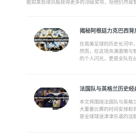
能如某些球员般获得更多的顶级奖项，但他仍然是
揭秘阿根廷力克巴西背
在南美足球的历史长河中
然而，在这场充满激情与
的个人闪光，更是全队在战
法国队与英格兰历史经
本文将围绕法国队与英格
大重要比赛的时间安排和
是全球球迷津津乐道的话题