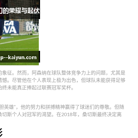
的象征。然而，阿森纳在球队整体竞争力上的问题，尤其是
遗憾。尽管他在个人表现上极为出色，但球队未能获得足够
始终未能真正捧起过联赛冠军奖杯。
胆英雄”，他的努力和拼搏精神赢得了球迷们的尊敬。但随
切斯个人对冠军的渴望。在2018年，桑切斯最终决定离
影