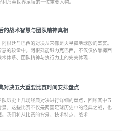
智利乃至世界足坛的一位重要人物。
后的战术智慧与团队精神真相
，阿根廷与巴西的对决从来都是火星撞地球般的盛宴。
智慧的较量中，阿根廷能够力克巴西，不仅仅依靠梅西
术体系、团队精神与执行力上的完美体现...
典对决五大重要比赛时间安排盘点
兰队历史上几场经典对决进行详细的盘点，回顾其中五
背景。这些比赛不仅是两国足球历史中的经典之战，也
。我们将从比赛的背景、技术特点、战术...