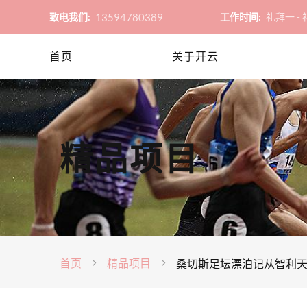
13594780389
致电我们:
工作时间:
礼拜一 - 礼
首页
关于开云
精品项目
首页
精品项目
桑切斯足坛漂泊记从智利