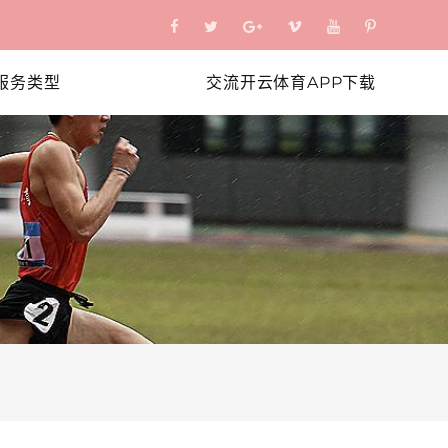
服务类型
交流开云体育APP下载