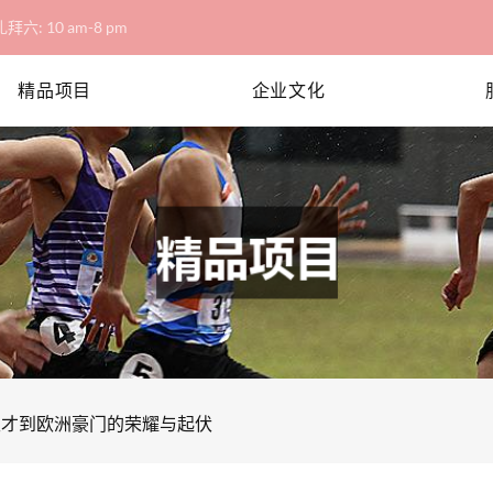
拜六: 10 am-8 pm
精品项目
企业文化
天才到欧洲豪门的荣耀与起伏