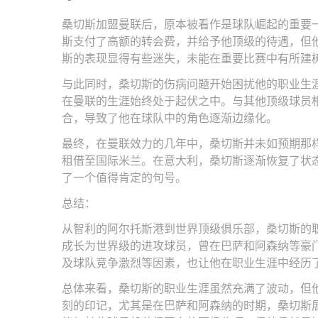
桑切斯加盟曼联后，原本被看作是球队崛起的重要
斯支付了高额的转会费，并给予他顶级的待遇，但
斯的表现显得有些迷失，未能在重要比赛中有所建
与此同时，桑切斯的伤病问题开始困扰他的职业生
在曼联的生涯始终处于起伏之中。与其他顶级球员
合，导致了他在球队中的角色逐渐边缘化。
最终，在曼联效力的几年中，桑切斯并未如预期那
租借至国际米兰。在意大利，桑切斯逐渐恢复了状
了一个值得肯定的句号。
总结：
从智利的阿尔托斯港到世界顶级俱乐部，桑切斯的
成长为世界级的进攻球员，曾在巴萨和阿森纳等豪
及球队竞争激烈等因素，也让他在职业生涯中经历
总体来看，桑切斯的职业生涯虽然充满了波动，但
刻的印记，尤其是在巴萨和阿森纳的时期，桑切斯