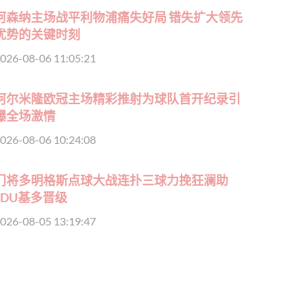
阿森纳主场战平利物浦痛失好局 错失扩大领先
优势的关键时刻
026-08-06 11:05:21
阿尔米隆欧冠主场精彩推射为球队首开纪录引
爆全场激情
026-08-06 10:24:08
门将多明格斯点球大战连扑三球力挽狂澜助
LDU基多晋级
026-08-05 13:19:47