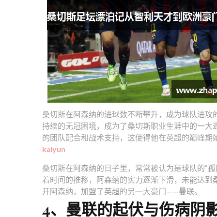
桑切斯在阿森纳的进球数不断攀升，成为球队进攻
持续的无冠困境，成为了桑切斯职业生涯中的一大
的团队配合和战术支持，这使得他在英超的巅峰期
kaiyun
桑切斯在阿森纳的日子里，常常被认为是球队的“孤
着时间的推移，阿森纳的实力逐渐下滑，未能达到桑
开阿森纳，加盟了英超的另一大豪门——曼联。
4、曼联的起伏与伤病阴