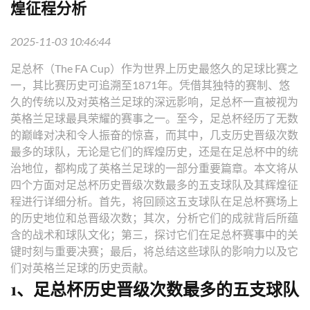
煌征程分析
2025-11-03 10:46:44
足总杯（The FA Cup）作为世界上历史最悠久的足球比赛之
一，其比赛历史可追溯至1871年。凭借其独特的赛制、悠
久的传统以及对英格兰足球的深远影响，足总杯一直被视为
英格兰足球最具荣耀的赛事之一。至今，足总杯经历了无数
的巅峰对决和令人振奋的惊喜，而其中，几支历史晋级次数
最多的球队，无论是它们的辉煌历史，还是在足总杯中的统
治地位，都构成了英格兰足球的一部分重要篇章。本文将从
四个方面对足总杯历史晋级次数最多的五支球队及其辉煌征
程进行详细分析。首先，将回顾这五支球队在足总杯赛场上
的历史地位和总晋级次数；其次，分析它们的成就背后所蕴
含的战术和球队文化；第三，探讨它们在足总杯赛事中的关
键时刻与重要决赛；最后，将总结这些球队的影响力以及它
们对英格兰足球的历史贡献。
1、足总杯历史晋级次数最多的五支球队