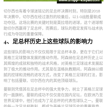
切尔西也有着令球迷铭记的足总杯决赛时刻，特别是2018
年决赛中，切尔西在经过激烈的较量后，以1-0战胜曼联成
功夺冠。这场比赛的关键时刻是莫拉塔的进球，这个进球帮
助切尔西赢得了足总杯，而赛后，球队的稳定发挥与战术执
行成为夺冠的重要保障。
4、足总杯历史上这些球队的影响力
这些球队的影响力不仅仅局限于足总杯本身，更在于它们对
英格兰足球整体发展的推动作用。阿森纳在足总杯历史上以
其辉煌的成就和独特的战术风格，对英格兰足球战术发展起
到了极大的推动作用。尤其是在温格执教期间，阿森纳以细
腻的控球和流畅的进攻方式，改变了英格兰足球的打法，影
响了包括曼联、切尔西在内的其他顶级球队。
曼联则凭借其在足总杯中的强大竞争力，树立了英格兰足球
的一面旗帜。曼联的成功不仅仅是在国内足坛，在欧洲乃至
世界足球中，他们也成为了足总杯的代表性球队之一。曼联
的每一次足总杯胜利，都成为英格兰足球历史的重要篇章。