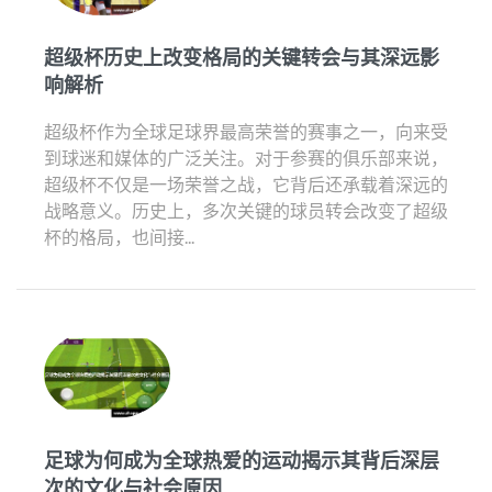
超级杯历史上改变格局的关键转会与其深远影
响解析
超级杯作为全球足球界最高荣誉的赛事之一，向来受
到球迷和媒体的广泛关注。对于参赛的俱乐部来说，
超级杯不仅是一场荣誉之战，它背后还承载着深远的
战略意义。历史上，多次关键的球员转会改变了超级
杯的格局，也间接...
足球为何成为全球热爱的运动揭示其背后深层
次的文化与社会原因