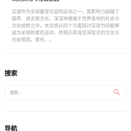
足球作为全球最受欢迎的运动之一，其影响力超越了
国界、语言和文化，深深地根植于世界各地的社会与
文化结构之中。本文将从四个方面探讨足球为何能够
成为全球热爱的运动，并揭示其背后深层次的文化与
社会原因。首先，...
搜索
搜索...
导航