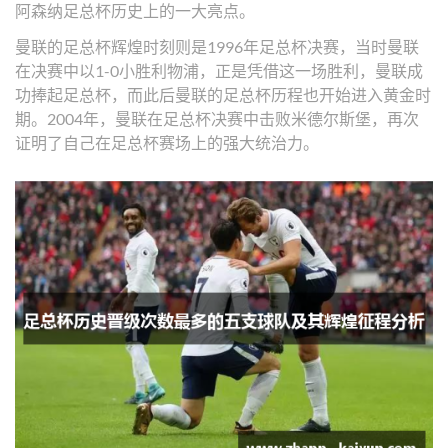
阿森纳足总杯历史上的一大亮点。
曼联的足总杯辉煌时刻则是1996年足总杯决赛，当时曼联
在决赛中以1-0小胜利物浦，正是凭借这一场胜利，曼联成
功捧起足总杯，而此后曼联的足总杯历程也开始进入黄金时
期。2004年，曼联在足总杯决赛中击败米德尔斯堡，再次
证明了自己在足总杯赛场上的强大统治力。