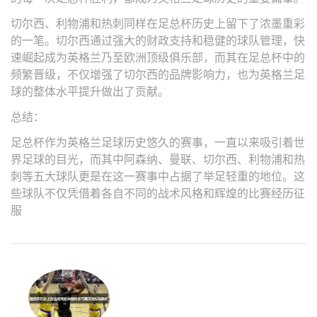
切尔西、利物浦和热刺同样在足总杯历史上留下了浓墨重彩
的一笔。切尔西通过强大的财政支持和稳健的球队管理，快
速崛起成为英格兰乃至欧洲顶级俱乐部，而其在足总杯中的
频繁晋级，不仅增强了切尔西的品牌影响力，也为英格兰足
球的整体水平提升做出了贡献。
总结：
足总杯作为英格兰足球历史悠久的赛事，一直以来吸引着世
界足球的目光，而其中阿森纳、曼联、切尔西、利物浦和热
刺等五大球队更是在这一赛事中占据了举足轻重的地位。这
些球队不仅凭借着各自不同的战术风格和辉煌的比赛经历征
服