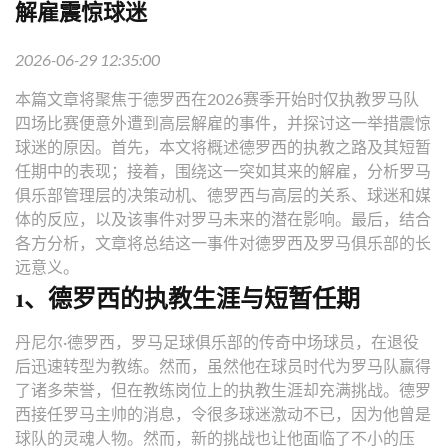
解雇震惊球迷
2026-06-29 12:35:00
本篇文章将聚焦于德罗西在2026赛季开始时仅执教罗马队
四场比赛便意外遭到高层解雇的事件，并探讨这一举措震惊
球迷的原因。首先，本文将概述德罗西的执教之路及其短暂
任期中的表现；接着，围绕这一突如其来的解雇，分析罗马
俱乐部管理层的决策动机、德罗西与高层的关系、球迷和媒
体的反应，以及该事件对罗马未来的潜在影响。最后，结合
各方分析，文章将总结这一事件对德罗西及罗马俱乐部的长
远意义。
1、德罗西的执教生涯与短暂任期
丹尼尔·德罗西，罗马足球俱乐部的传奇中场球员，在退役
后迅速转型为教练。然而，虽然他在球员时代为罗马队赢得
了诸多荣誉，但在教练岗位上的执教生涯却充满挑战。德罗
西接任罗马主帅的消息，令很多球迷激动不已，因为他曾是
球队的灵魂人物。然而，新的挑战也让他面临了不小的压