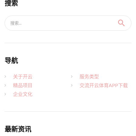
搜索
搜索...
导航
关于开云
服务类型
精品项目
交流开云体育APP下载
企业文化
最新资讯