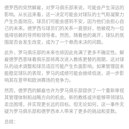
德罗西的突然解雇，对罗马俱乐部来说，可能会产生深远的
影响。从长远来看，这一决定可能会对球队的士气和凝聚力
产生负面效应。球员们可能会感到不安，因为他们会担心自
己的未来。德罗西与球员们的关系一直很好，他被视为一位
值得信赖的导师和领导者。然而，随着他的离开，球队的氛
围是否会发生改变，成为了一个悬而未决的问题。
此外，罗马俱乐部的未来也将因此充满了更多不确定性。解
雇德罗西意味着俱乐部将再次进入教练更替的周期，这对球
队的战术调整和球员适应可能产生负面影响。如果管理层未
能稳定球队的表现，罗马的成绩可能会继续低迷，进一步影
响其在意甲和欧洲赛场的竞争力。
然而，德罗西的解雇也许为罗马俱乐部提供了一个重新审视
其管理体制和战略方向的机会。新的教练或许能够带领球队
走出困境，并实现更长远的目标。但无论如何，这一事件无
疑为罗马俱乐部和德罗西本人带来了更多的挑战和变数。
总结：