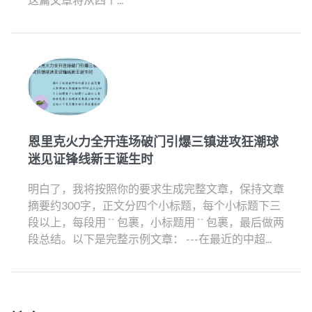
恩里克火力全开连场破门引爆三镇进攻狂潮球
迷见证锋线新王诞生时
明白了，我将按照你的要求生成完整文章，保持文章
摘要约300字，正文分四个小标题，每个小标题下三
段以上，每段用 `` 包裹，小标题用 `` 包裹，最后做两
段总结。以下是完整示例文章： ---在最近的中超...