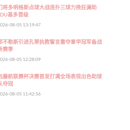
门将多明格斯点球大战连扑三球力挽狂澜助
LDU基多晋级
026-08-05 13:19:47
那不勒斯引进孔蒂执教誓言重夺意甲冠军备战
新赛季
026-08-05 12:28:09
远藤航联赛杯决赛首发打满全场表现出色助球
队夺冠
026-08-05 11:42:56