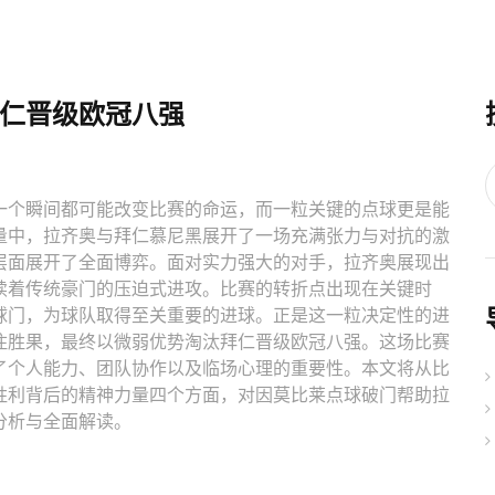
仁晋级欧冠八强
一个瞬间都可能改变比赛的命运，而一粒关键的点球更是能
量中，拉齐奥与拜仁慕尼黑展开了一场充满张力与对抗的激
层面展开了全面博弈。面对实力强大的对手，拉齐奥展现出
续着传统豪门的压迫式进攻。比赛的转折点出现在关键时
球门，为球队取得至关重要的进球。正是这一粒决定性的进
住胜果，最终以微弱优势淘汰拜仁晋级欧冠八强。这场比赛
了个人能力、团队协作以及临场心理的重要性。本文将从比
胜利背后的精神力量四个方面，对因莫比莱点球破门帮助拉
分析与全面解读。