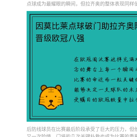
点球成为最耀眼的瞬间，但拉齐奥的整体表现同样
后防线球员在比赛最后阶段承受了巨大的压力，但
又一次险情。门将的几次关键扑救也成为比赛的重