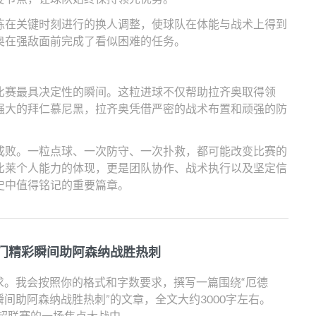
练在关键时刻进行的换人调整，使球队在体能与战术上得到
奥在强敌面前完成了看似困难的任务。
比赛最具决定性的瞬间。这粒进球不仅帮助拉齐奥取得领
强大的拜仁慕尼黑，拉齐奥凭借严密的战术布置和顽强的防
成败。一粒点球、一次防守、一次扑救，都可能改变比赛的
比莱个人能力的体现，更是团队协作、战术执行以及坚定信
史中值得铭记的重要篇章。
门精彩瞬间助阿森纳战胜热刺
求。我会按照你的格式和字数要求，撰写一篇围绕“厄德
间助阿森纳战胜热刺”的文章，全文大约3000字左右。
超联赛的一场焦点大战中，...