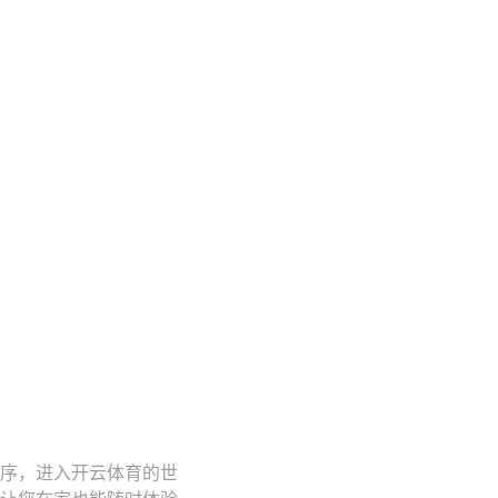
程序，进入开云体育的世