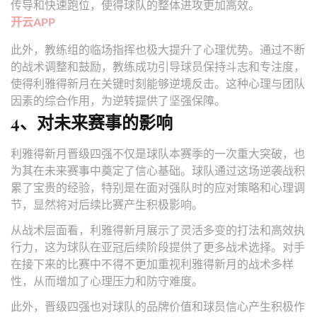
传导和快速跑位，使得球队的整体进攻更加高效。
开云APP
此外，教练组的临场指挥也极大提升了心理优势。通过不断
的战术调整和鼓励，教练成功引导球员保持斗志和专注度，
使得利雅得新月在关键时刻能够逆境反击。这种心理与团队
因素的综合作用，为逆转提供了坚强保障。
4、对未来赛事的影响
利雅得新月晋级四强不仅是球队本赛季的一次重大突破，也
为其在未来赛事中奠定了信心基础。球队通过这场逆袭战积
累了宝贵的经验，特别是在面对强队时的应对策略和心理调
节，显然将对后续比赛产生积极影响。
从战术层面看，利雅得新月展示了灵活多变的打法和高效执
行力，这为球队在亚冠后续阶段提供了更多战术选择。对手
在接下来的比赛中不得不更加重视利雅得新月的战术多样
性，从而增加了心理压力和防守难度。
此外，晋级四强也对球队的品牌价值和球员信心产生积极作