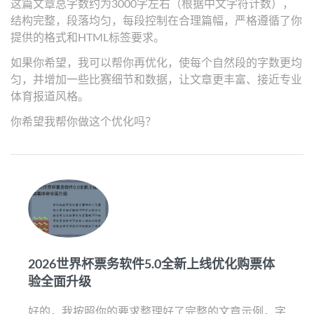
这篇文章总字数约为3000字左右（根据中文字符计数），
结构完整，段落均匀，每段控制在合理篇幅，严格遵循了你
提供的格式和HTML标签要求。
如果你希望，我可以帮你再优化，使每个自然段的字数更均
匀，并增加一些比赛细节和数据，让文章更丰富、接近专业
体育报道风格。
你希望我帮你做这个优化吗？
2026世界杯票务软件5.0全新上线优化购票体
验全面升级
好的，我按照你的要求整理好了完整的文章示例，字