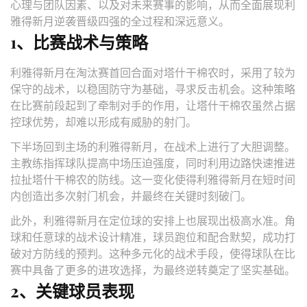
心理与团队因素、以及对未来赛事的影响，从而全面展现利
雅得新月逆袭晋级四强的全过程和深远意义。
1、比赛战术与策略
利雅得新月在淘汰赛首回合面对塔什干棉农时，采用了较为
保守的战术，以稳固防守为基础，寻求反击机会。这种策略
在比赛前段起到了牵制对手的作用，让塔什干棉农虽然占据
控球优势，却难以形成有威胁的射门。
下半场回到主场的利雅得新月，在战术上进行了大胆调整。
主教练指挥球队提高中场压迫强度，同时利用边路快速推进
拉扯塔什干棉农的防线。这一变化使得利雅得新月在短时间
内创造出多次射门机会，并最终在关键时刻破门。
此外，利雅得新月在定位球的安排上也展现出极高水准。角
球和任意球的战术设计精准，球员跑位和配合默契，成功打
破对方防线的预判。这种多元化的战术手段，使得球队在比
赛中具备了更多的进攻选择，为最终逆转奠定了坚实基础。
2、关键球员表现