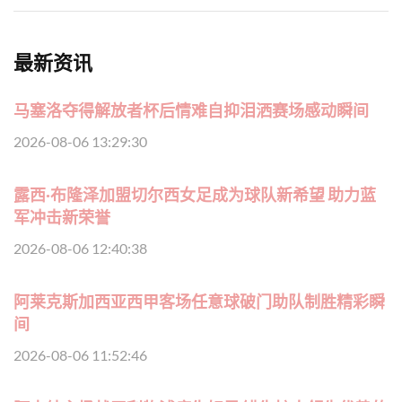
最新资讯
马塞洛夺得解放者杯后情难自抑泪洒赛场感动瞬间
2026-08-06 13:29:30
露西·布隆泽加盟切尔西女足成为球队新希望 助力蓝
军冲击新荣誉
2026-08-06 12:40:38
阿莱克斯加西亚西甲客场任意球破门助队制胜精彩瞬
间
2026-08-06 11:52:46