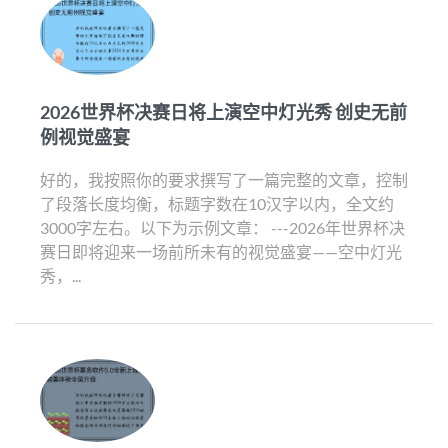
2026世界杯决赛日将上演空中灯光秀 创史无前
例视觉盛宴
好的，我按照你的要求撰写了一篇完整的文章，控制
了段落长度均衡，标题字数在10汉字以内，全文约
3000字左右。以下为示例文章： ---2026年世界杯决
赛日即将迎来一场前所未有的视觉盛宴——空中灯光
秀，...