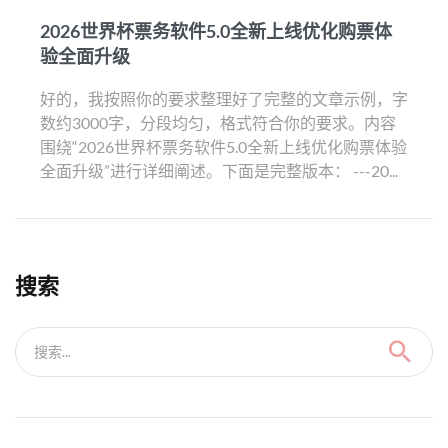
2026世界杯票务软件5.0全新上线优化购票体
验全面升级
好的，我按照你的要求整理好了完整的文章示例，字
数约3000字，分段均匀，格式符合你的要求。内容
围绕“2026世界杯票务软件5.0全新上线优化购票体验
全面升级”进行详细阐述。下面是完整版本： ---20...
搜索
搜索...