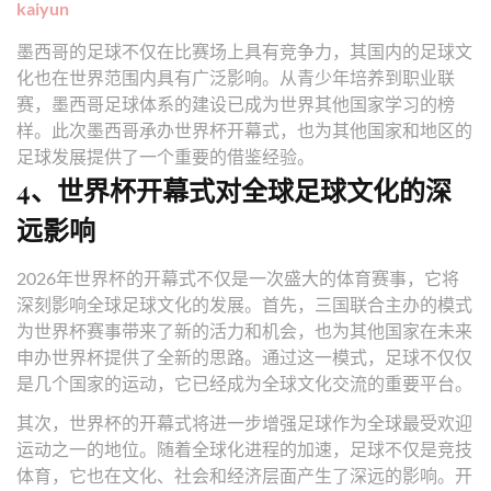
kaiyun
墨西哥的足球不仅在比赛场上具有竞争力，其国内的足球文
化也在世界范围内具有广泛影响。从青少年培养到职业联
赛，墨西哥足球体系的建设已成为世界其他国家学习的榜
样。此次墨西哥承办世界杯开幕式，也为其他国家和地区的
足球发展提供了一个重要的借鉴经验。
4、世界杯开幕式对全球足球文化的深
远影响
2026年世界杯的开幕式不仅是一次盛大的体育赛事，它将
深刻影响全球足球文化的发展。首先，三国联合主办的模式
为世界杯赛事带来了新的活力和机会，也为其他国家在未来
申办世界杯提供了全新的思路。通过这一模式，足球不仅仅
是几个国家的运动，它已经成为全球文化交流的重要平台。
其次，世界杯的开幕式将进一步增强足球作为全球最受欢迎
运动之一的地位。随着全球化进程的加速，足球不仅是竞技
体育，它也在文化、社会和经济层面产生了深远的影响。开