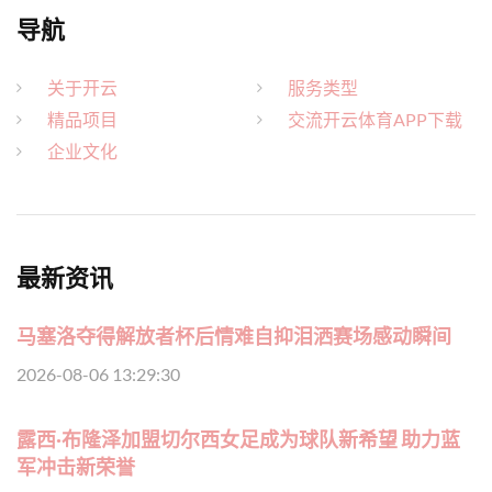
导航
关于开云
服务类型
精品项目
交流开云体育APP下载
企业文化
最新资讯
马塞洛夺得解放者杯后情难自抑泪洒赛场感动瞬间
2026-08-06 13:29:30
露西·布隆泽加盟切尔西女足成为球队新希望 助力蓝
军冲击新荣誉