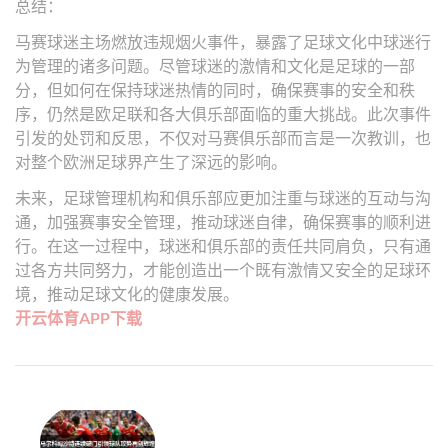
总结：
马赛球迷主场燃放违规烟火事件，暴露了足球文化中球迷行
为管理的诸多问题。尽管球迷的激情和文化是足球的一部
分，但如何在保持球迷热情的同时，确保赛事的安全和秩
序，仍然是欧足联和各大俱乐部面临的重大挑战。此次事件
引发的处罚和反思，不仅对马赛俱乐部而言是一次教训，也
对整个欧洲足球界产生了深远的影响。
未来，足球管理机构和俱乐部应更加注重与球迷的互动与沟
通，加强赛事安全管理，推动球迷自律，确保赛事的顺利进
行。在这一过程中，球迷和俱乐部的责任共同肩负，只有通
过各方共同努力，才能创造出一个既有激情又安全的足球环
境，推动足球文化的健康发展。
开云体育APP下载