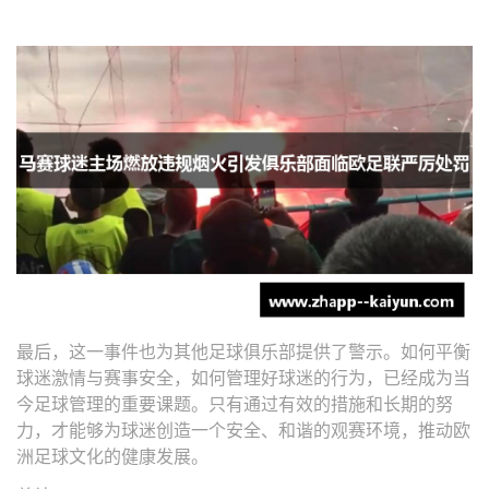
最后，这一事件也为其他足球俱乐部提供了警示。如何平衡
球迷激情与赛事安全，如何管理好球迷的行为，已经成为当
今足球管理的重要课题。只有通过有效的措施和长期的努
力，才能够为球迷创造一个安全、和谐的观赛环境，推动欧
洲足球文化的健康发展。