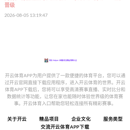
晋级
2026-08-05 13:19:47
开云体育APP为用户提供了一款便捷的体育平台，您可以通
过开云官网直接下载应用程序，进入开云体育的世界。开云
体育APP下载后，您将可以享受高清赛事直播、实时比分和
数据统计等功能，让您在家也能随时体验世界级的体育赛
事。开云体育入口帮助您轻松连接所有精彩赛事。
关于开云
精品项目
企业文化
服务类型
交流开云体育APP下载