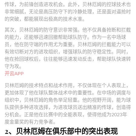
传球，为前锋创造进攻机会。此外，贝林厄姆的控球技术也
非常细腻，无论是高压防守下的冷静处理，还是面对逼抢时
的突破，都能展现出极高的技术水准。
其次，贝林厄姆的防守意识非常强。他不仅具备抢断和拦截
的能力，还能够迅速回撤帮助球队防守。作为一名中场球
员，他在防守端的作用尤为重要。贝林厄姆的拦截能力可以
有效切断对方的进攻组织，增强球队的防守稳定性。同时，
他在抢回球权后，往往能够迅速发动反击，帮助球队快速转
守为攻。
开云APP
贝林厄姆的技术特点和战术作用，不仅体现在个人表现上，
更加体现了他在球队整体战术中的重要性。在中场的调度与
组织中，贝林厄姆的角色举足轻重。他的视野开阔，能为球
队提供多种进攻选择，为进攻球员送出精准的传球，创造得
分机会。正是他在比赛中的全能表现，使得他成为2023年
度金童奖的有力竞争者。
2、贝林厄姆在俱乐部中的突出表现