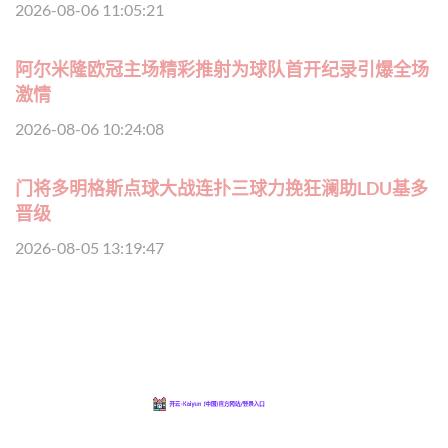
2026-08-06 11:05:21
阿尔米隆欧冠主场精彩推射为球队首开纪录引爆全场
激情
2026-08-06 10:24:08
门将多明格斯点球大战连扑三球力挽狂澜助LDU基多
晋级
2026-08-05 13:19:47