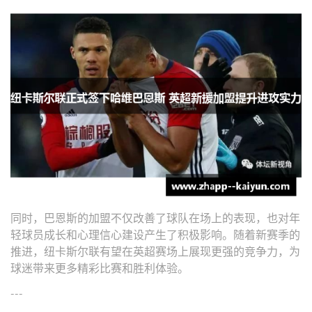
同时，巴恩斯的加盟不仅改善了球队在场上的表现，也对年
轻球员成长和心理信心建设产生了积极影响。随着新赛季的
推进，纽卡斯尔联有望在英超赛场上展现更强的竞争力，为
球迷带来更多精彩比赛和胜利体验。
---