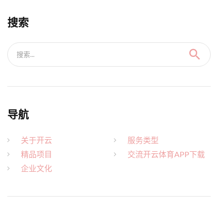
搜索
搜索...
导航
关于开云
服务类型
精品项目
交流开云体育APP下载
企业文化