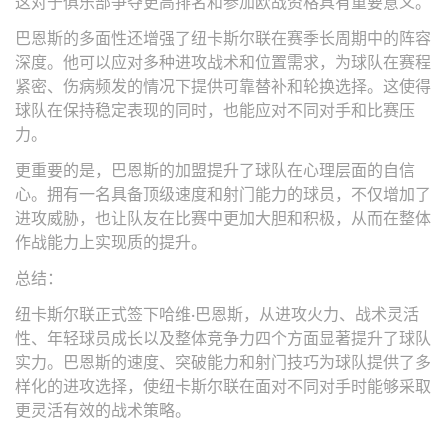
这对于俱乐部争夺更高排名和参加欧战资格具有重要意义。
巴恩斯的多面性还增强了纽卡斯尔联在赛季长周期中的阵容
深度。他可以应对多种进攻战术和位置需求，为球队在赛程
紧密、伤病频发的情况下提供可靠替补和轮换选择。这使得
球队在保持稳定表现的同时，也能应对不同对手和比赛压
力。
更重要的是，巴恩斯的加盟提升了球队在心理层面的自信
心。拥有一名具备顶级速度和射门能力的球员，不仅增加了
进攻威胁，也让队友在比赛中更加大胆和积极，从而在整体
作战能力上实现质的提升。
总结：
纽卡斯尔联正式签下哈维·巴恩斯，从进攻火力、战术灵活
性、年轻球员成长以及整体竞争力四个方面显著提升了球队
实力。巴恩斯的速度、突破能力和射门技巧为球队提供了多
样化的进攻选择，使纽卡斯尔联在面对不同对手时能够采取
更灵活有效的战术策略。