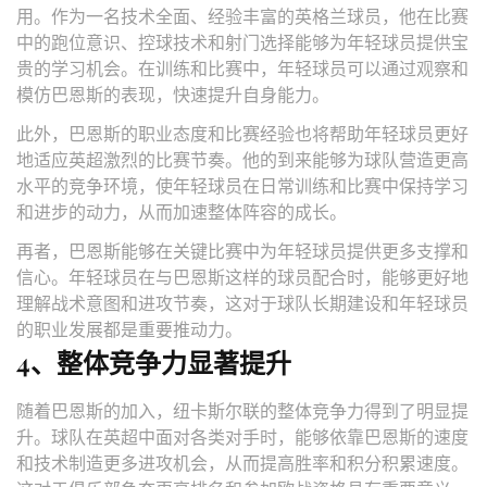
用。作为一名技术全面、经验丰富的英格兰球员，他在比赛
中的跑位意识、控球技术和射门选择能够为年轻球员提供宝
贵的学习机会。在训练和比赛中，年轻球员可以通过观察和
模仿巴恩斯的表现，快速提升自身能力。
此外，巴恩斯的职业态度和比赛经验也将帮助年轻球员更好
地适应英超激烈的比赛节奏。他的到来能够为球队营造更高
水平的竞争环境，使年轻球员在日常训练和比赛中保持学习
和进步的动力，从而加速整体阵容的成长。
再者，巴恩斯能够在关键比赛中为年轻球员提供更多支撑和
信心。年轻球员在与巴恩斯这样的球员配合时，能够更好地
理解战术意图和进攻节奏，这对于球队长期建设和年轻球员
的职业发展都是重要推动力。
4、整体竞争力显著提升
随着巴恩斯的加入，纽卡斯尔联的整体竞争力得到了明显提
升。球队在英超中面对各类对手时，能够依靠巴恩斯的速度
和技术制造更多进攻机会，从而提高胜率和积分积累速度。