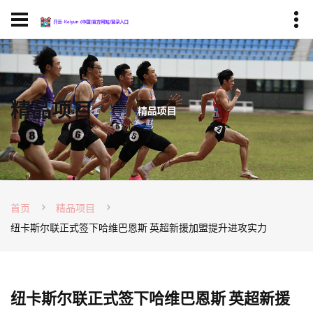
精品项目
首页
精品项目
纽卡斯尔联正式签下哈维巴恩斯 英超新援加盟提升进攻实力
纽卡斯尔联正式签下哈维巴恩斯 英超新援