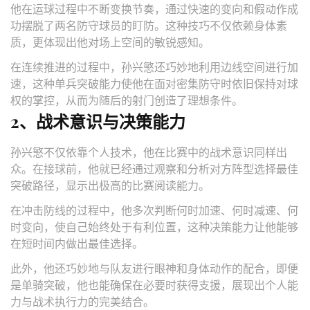
他在运球过程中不断变换节奏，通过快速的变向和假动作成
功摆脱了两名防守球员的盯防。这种技巧不仅依赖身体素
质，更体现出他对场上空间的敏锐感知。
在连续推进的过程中，孙兴慜还巧妙地利用边线空间进行加
速，这种单兵突破能力使他在面对密集防守时依旧保持对球
权的掌控，从而为随后的射门创造了理想条件。
2、战术意识与决策能力
孙兴慜不仅依靠个人技术，他在比赛中的战术意识同样出
众。在接球前，他就已经通过观察和分析对方阵型选择最佳
突破路径，显示出极高的比赛阅读能力。
在冲击防线的过程中，他多次判断何时加速、何时减速、何
时变向，使自己始终处于有利位置，这种决策能力让他能够
在短时间内做出最佳选择。
此外，他还巧妙地与队友进行眼神和身体动作的配合，即便
是单骑突破，他也能确保在必要时获得支援，展现出个人能
力与战术执行力的完美结合。