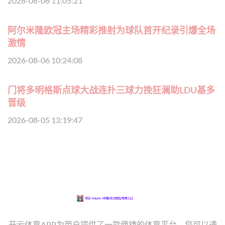
2026-08-06 11:05:21
阿尔米隆欧冠主场精彩推射为球队首开纪录引爆全场
激情
2026-08-06 10:24:08
门将多明格斯点球大战连扑三球力挽狂澜助LDU基多
晋级
2026-08-05 13:19:47
开云体育APP为用户提供了一款便捷的体育平台，您可以通