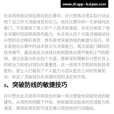
在本场热刺对阵伯恩利的比赛中，孙兴慜再次用实际行动证
明了自己作为顶级球员的实力。他在比赛中的一次单骑闯关
破门，不仅展现了惊人的个人技术和速度，也充分体现了他
在关键时刻扭转局势的能力。本文将从四个方面详细阐述孙
兴慜的这次精彩表现：首先是他突破防线的敏捷与技巧，其
次是他在比赛中的战术意识与决策能力，再次是破门瞬间的
技术细节，最后是这次进球对热刺整体比赛节奏和士气的影
响。通过全面分析这四个方面，能够深刻理解孙兴慜在场上
的统治力和他对球队的重要性。这一进球不仅帮助热刺获得
胜利，更让人们看到了个人能力与团队配合之间的完美契
合，彰显了顶级球员在关键时刻的决定性作用。
1、突破防线的敏捷技巧
孙兴慜在此次进攻中表现出的第一亮点便是他突破防线的敏
捷性。从球刚到他脚下开始，他就展现出极高的控球能力和
速度，使得伯恩利防守球员难以预测他的行动路线。