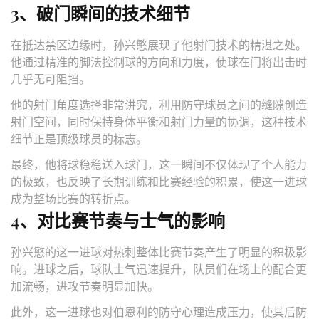
3、破门瞬间的技术细节
在抵达禁区边缘时，孙兴慜展现了他射门技术的精湛之处。
他通过精准的脚法控制球的方向和力度，使球在门将出击时
几乎无可阻挡。
他的射门角度选择非常讲究，利用防守球员之间的缝隙创造
射门空间，同时保持身体平衡和射门力量的协调，这种技术
细节正是顶级球员的标志。
最终，他将球稳稳送入球门，这一瞬间不仅体现了个人能力
的极致，也反映了长期训练和比赛经验的积累，使这一进球
成为整场比赛的转折点。
4、对比赛节奏与士气的影响
孙兴慜的这一进球对热刺整体比赛节奏产生了明显的积极影
响。进球之后，球队士气迅速提升，队员们在场上的配合更
加流畅，进攻节奏明显加快。
此外，这一进球也对伯恩利的防守心理造成压力，使其后防