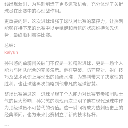
线出现漏洞，为热刺制造了更多进攻机会，充分体现了关键
球员在比赛中的心理战作用。
更重要的是，这次进球增强了球队对比赛的掌控力，让热刺
能够在接下来的比赛中以更稳健和自信的状态维持领先优
势，最终顺利赢得比赛。
总结：
kaiyun
孙兴慜的单骑闯关破门不仅是一粒精彩进球，更是一场个人
能力与团队配合的完美演示。他在突破、防守应对、射门技
巧及战术意识上展现出的顶级水准，为热刺带来了决定性的
胜利，也让球迷再次领略到他非凡的足球智慧。
整场比赛通过这一进球呈现了个人能力对比赛节奏和团队士
气的巨大影响，孙兴慜的表现再次证明了他在现代足球中作
为顶级球员不可替代的价值。这一瞬间将成为热刺历史上的
经典瞬间，也为未来比赛树立了新的技术标杆。
---