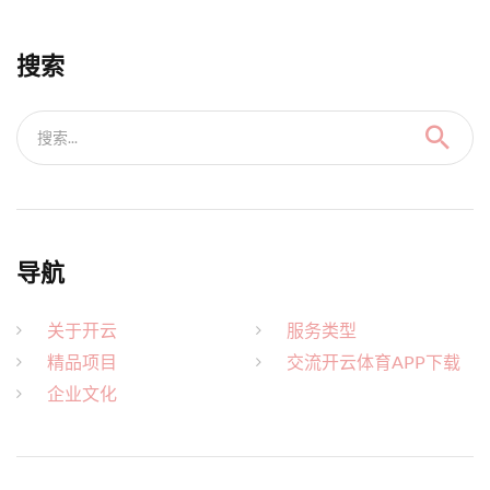
搜索
搜索...
导航
关于开云
服务类型
精品项目
交流开云体育APP下载
企业文化