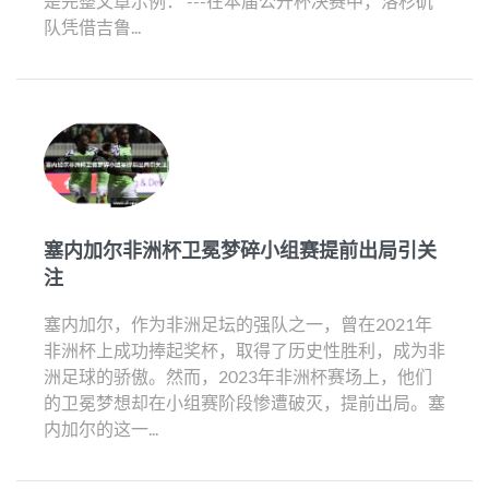
是完整文章示例： ---在本届公开杯决赛中，洛杉矶
队凭借吉鲁...
塞内加尔非洲杯卫冕梦碎小组赛提前出局引关
注
塞内加尔，作为非洲足坛的强队之一，曾在2021年
非洲杯上成功捧起奖杯，取得了历史性胜利，成为非
洲足球的骄傲。然而，2023年非洲杯赛场上，他们
的卫冕梦想却在小组赛阶段惨遭破灭，提前出局。塞
内加尔的这一...