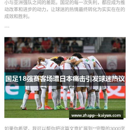
小与亚洲强队之间的差距。国足的每一次失利，都应成为推
动改革和进步的动力，让球迷的热情最终转化为实实在在的
成效和胜利。
---
如果你希望，我可以帮你把这篇文章扩展到**完整的3000字