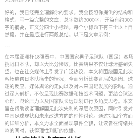
2026-05-29 11:40:04
好的，我已经完全理解你的要求。我会按照你提供的结构和
格式，写一篇完整的文章，总字数约3000字，开篇有约300
字的摘要，正文分四个小标题，每个小标题下有三个以上自
然段，并在最后进行两段总结。以下是文章示例：
---
在本届亚洲杯18强赛中，中国国家男子足球队（国足）客场
挑战日本队，却以大比分惨败，比赛结果不仅让球迷感到失
望，也在社交媒体上引发了广泛热议。本文将围绕国足此次
客场遭遇日本队痛击的情况，全面分析比赛背后的原因、球
迷的反应、媒体舆论的走向以及对未来国足发展的影响。通
过深入剖析，不仅呈现比赛数据和技战术问题，更结合球迷
心理、舆论压力以及国家队长远规划进行多角度思考。本文
旨在帮助读者理解国足此次失利的深层次原因，同时引发对
中国足球现状和未来改进方向的理性讨论。通过对四个方面
的详细分析，本文力求全面呈现事件全貌，让读者在情绪共
鸣的同时，获得理性判断的依据。