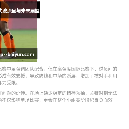
比赛中虽强调团队配合，但在高强度国际比赛下，球员间的
形成有效支援，导致防线和中场的断层，增加了被对手利用
斗力受限。
作问题的延伸。在场上缺少稳定的精神领袖，关键时刻无法
题不仅影响单场比赛，更会在整个小组赛阶段积累负面效