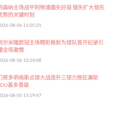
阿森纳主场战平利物浦痛失好局 错失扩大领先
优势的关键时刻
026-08-06 11:05:21
阿尔米隆欧冠主场精彩推射为球队首开纪录引
爆全场激情
026-08-06 10:24:08
门将多明格斯点球大战连扑三球力挽狂澜助
LDU基多晋级
026-08-05 13:19:47