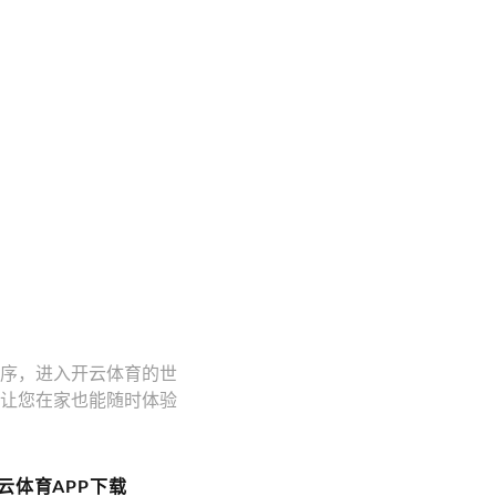
程序，进入开云体育的世
，让您在家也能随时体验
。
云体育APP下载