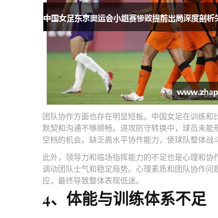
团队协作方面也存在明显短板。中国女足在训练和
默契和沟通不够顺畅。进攻防守转换中，球员未能
空档的机会。缺乏高水平协作能力，使球队整体战
此外，领导力和临场指挥能力的不足也是心理和协
调动团队士气和稳定局势。心理素质和团队协作问
应，最终导致整体表现低迷。
4、体能与训练体系不足