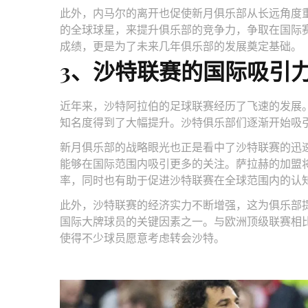
此外，内马尔的离开也促使新月俱乐部从长远角度
的全球球星，来提升俱乐部的竞争力，争取在国际
成绩，更是为了未来几年俱乐部的发展奠定基础。
3、沙特联赛的国际吸引
近年来，沙特阿拉伯的足球联赛经历了飞速的发展
知名度得到了大幅提升。沙特俱乐部们逐渐开始吸
新月俱乐部的战略眼光也正是看中了沙特联赛的迅
能够在国际范围内吸引更多的关注。萨拉赫的加盟
率，同时也有助于促进沙特联赛在全球范围内的认
此外，沙特联赛的经济实力不断增强，这为俱乐部
国际大牌球员的关键因素之一。与欧洲顶级联赛相
使得不少球员愿意考虑转会沙特。