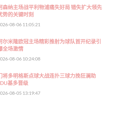
阿森纳主场战平利物浦痛失好局 错失扩大领先
优势的关键时刻
026-08-06 11:05:21
阿尔米隆欧冠主场精彩推射为球队首开纪录引
爆全场激情
026-08-06 10:24:08
门将多明格斯点球大战连扑三球力挽狂澜助
LDU基多晋级
026-08-05 13:19:47