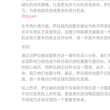
球队的进攻策略，打造更加多元化的进攻体系。萨
力，为其他球员创造更多的得分机会。
开云APP
在市场价值方面，萨拉赫的加盟无疑会为新月带来
在中东地区尤其受欢迎，加盟沙特联赛无疑能进一
机会吸引更多的商业合作伙伴，进一步提升俱乐部
总结：
通过对萨拉赫加盟新月这一事件的深入分析，我们
全球影响力使他成为新月俱乐部的重要引援目标。
的核心球员，而萨拉赫正好符合这一需求。此外，
会，吸引他们加盟沙特。最后，萨拉赫的加盟不仅
值，进一步推动沙特足球的国际化发展。
综上所述，萨拉赫的加盟不仅是新月俱乐部一次重
不仅仅是竞技上的补强，更是俱乐部战略层面的深
许将成为全球足球的一个重要竞争者。