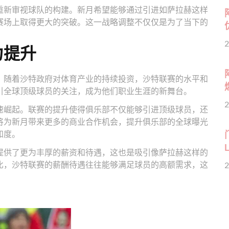
重新审视球队的构建。新月希望能够通过引进如萨拉赫这样
赛场上取得更大的突破。这一战略调整不仅仅是为了当下的
2
力提升
。随着沙特政府对体育产业的持续投资，沙特联赛的水平和
引全球顶级球员的关注，成为他们职业生涯的新舞台。
2
速崛起。联赛的提升使得俱乐部不仅能够引进顶级球员，还
将为新月带来更多的商业合作机会，提升俱乐部的全球曝光
知度。
提供了更为丰厚的薪资和待遇，这也是吸引像萨拉赫这样的
比，沙特联赛的薪酬待遇往往能够满足球员的高额需求，这
2