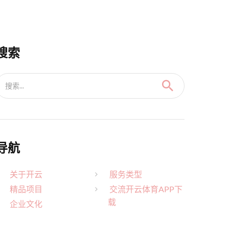
搜索
搜索...
导航
关于开云
服务类型
精品项目
交流开云体育APP下
载
企业文化