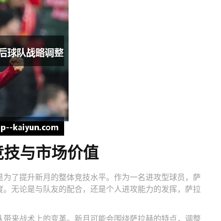
竞技与市场价值
是为了提升新月的整体竞技水平。作为一名进攻型球员，萨
度。无论是与队友的配合，还是个人进攻能力的发挥，萨拉
队带来战术上的变革。新月可能会围绕萨拉赫的特点，调整