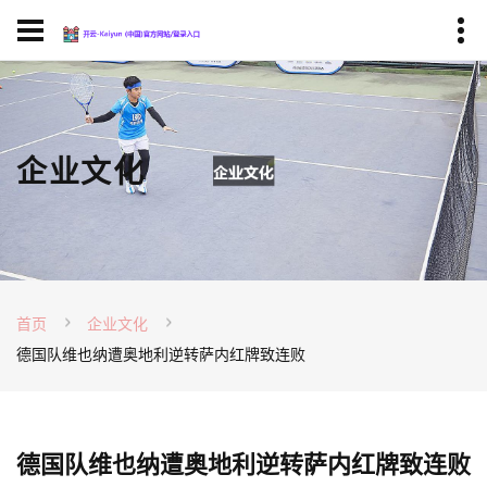
企业文化
首页
企业文化
德国队维也纳遭奥地利逆转萨内红牌致连败
德国队维也纳遭奥地利逆转萨内红牌致连败