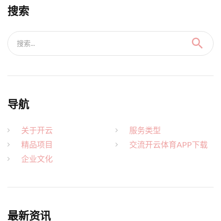
搜索
搜索...
导航
关于开云
服务类型
精品项目
交流开云体育APP下载
企业文化
最新资讯