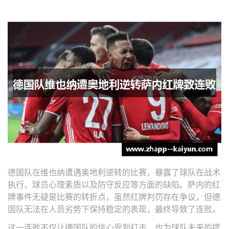
德国队在维也纳遭遇奥地利逆转的比赛，暴露了球队在战术
执行、球员心理素质以及防守反应等方面的缺陷。萨内的红
牌事件无疑是比赛的转折点，虽然红牌判罚存在争议，但德
国队无法在人员劣势下保持稳定的表现，最终导致了连败。
这一连败不仅让德国队的信心受到打击，也为球队未来的提