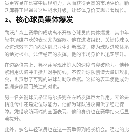
员更容易在比赛中展现能力，从而获得更高的市场评价。勒
沃库森正是通过这种战术升级，让整体身价实现显著增长。
2、核心球员集体爆发
勒沃库森上赛季的成功离不开核心球员的集体爆发，其中年
轻中场维尔茨的表现尤为耀眼。他在进攻组织、关键传球以
及进球效率方面都达到职业生涯新高度，成为球队进攻体系
的绝对核心。凭借稳定的发挥，他的市场身价也迅速攀升。
在边路位置上，弗林蓬展现出惊人的速度与突破能力。他频
繁利用边路冲击撕开对手防线，不仅为球队创造大量进攻机
会，也贡献了可观的进球与助攻数据。这样的表现使他成为
欧洲多家豪门关注的对象。
另一名关键球员格里马尔多则在左路发挥巨大作用。无论是
精准传中还是定位球能力，他都为球队进攻提供了稳定保
障。凭借攻防两端的全面表现，他的身价也在赛季结束后显
著提升。
此外，多名年轻球员也在这一赛季得到成长机会。稳定的比