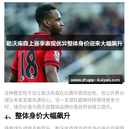
这种稳定性不仅让勒沃库森在比赛中表现出色，也让外界对
球队未来发展充满信心。当一支球队能够持续保持竞争力
时，球员价值与俱乐部整体品牌价值自然会随之提升。
4、整体身价大幅飙升
随着球队成绩不断提升，勒沃库森球员的市场价值也迎来明