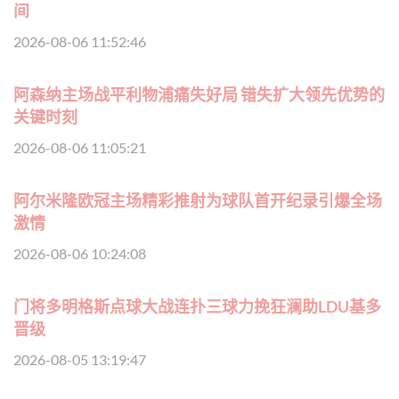
间
2026-08-06 11:52:46
阿森纳主场战平利物浦痛失好局 错失扩大领先优势的
关键时刻
2026-08-06 11:05:21
阿尔米隆欧冠主场精彩推射为球队首开纪录引爆全场
激情
2026-08-06 10:24:08
门将多明格斯点球大战连扑三球力挽狂澜助LDU基多
晋级
2026-08-05 13:19:47