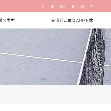
服务类型
交流开云体育APP下载