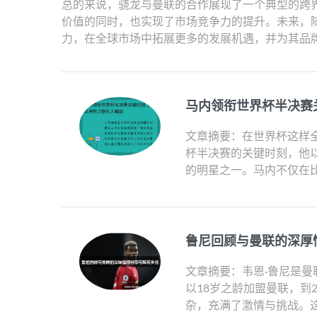
总的来说，骁龙与曼联的合作展现了一个典型的跨
价值的同时，也实现了市场竞争力的提升。未来，
力，在全球市场中拓展更多的发展机遇，并为其品
马内领衔世界杯半决赛
文章摘要：在世界杯这样
杯半决赛的关键时刻，他
的明星之一。马内不仅在比
鲁尼回顾与曼联的深厚
文章摘要：韦恩·鲁尼是曼
以18岁之龄加盟曼联，到
杂，充满了激情与挑战。这