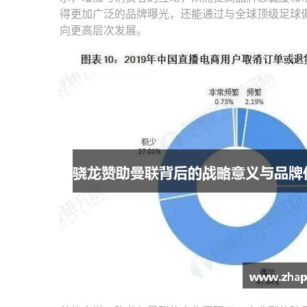
得更加广泛的品牌曝光，还能通过与全球顶级足球
向更高层次发展。