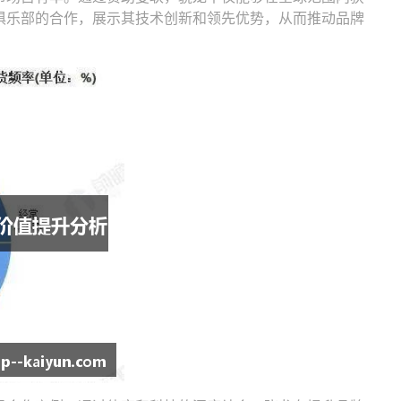
俱乐部的合作，展示其技术创新和领先优势，从而推动品牌