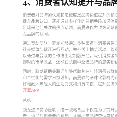
4、消费者认知提升与品
消费者对品牌的认知和忠诚度是品牌价值提升的核
提升品牌认知，还能通过多样化的营销手段加深消
足球是他们关注的热点话题，而曼联作为顶级足球
龙品牌的认同。
通过赞助曼联，骁龙能够通过多种渠道与消费者建
社交媒体与球迷进行互动，举办线上抽奖活动、赠
以通过与曼联的合作推出定制版产品，吸引消费者
即时的市场效益，还能在长期中塑造品牌的忠实粉
同时，骁龙赞助曼联还能够帮助其在年轻消费者群
和个性化的需求日益增加，而曼联的全球化影响力
好地融入年轻人的生活方式和消费习惯，提升品牌
开云APP
总结：
骁龙选择赞助曼联，这一战略背后不仅是为了提升
示，增加与消费者的互动，从而提高品牌忠诚度和