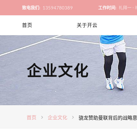
13594780389
致电我们:
工作时间:
礼拜一 - 礼
首页
关于开云
企业文化
首页
企业文化
骁龙赞助曼联背后的战略