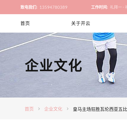
13594780389
致电我们:
工作时间:
礼拜一 - 礼
首页
关于开云
企业文化
首页
企业文化
皇马主场狂胜瓦伦西亚五