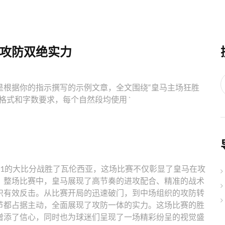
攻防双绝实力
是根据你的指示撰写的示例文章，全文围绕“皇马主场狂胜
格式和字数要求，每个自然段均使用 `
比1的大比分战胜了瓦伦西亚，这场比赛不仅彰显了皇马在攻
。整场比赛中，皇马展现了高节奏的进攻配合、精准的战术
织有效反击。从比赛开局的迅速破门，到中场组织的攻防转
节都占据主动，全面展现了攻防一体的实力。这场比赛的胜
增添了信心，同时也为球迷们呈现了一场精彩纷呈的视觉盛