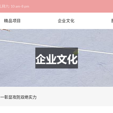
拜六: 10 am-8 pm
精品项目
企业文化
比一彰显攻防双绝实力