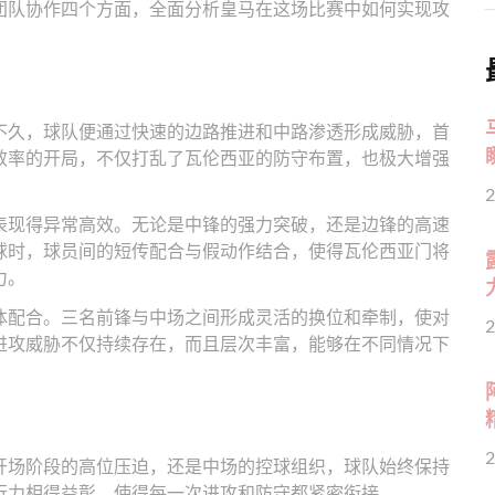
团队协作四个方面，全面分析皇马在这场比赛中如何实现攻
不久，球队便通过快速的边路推进和中路渗透形成威胁，首
效率的开局，不仅打乱了瓦伦西亚的防守布置，也极大增强
2
表现得异常高效。无论是中锋的强力突破，还是边锋的高速
球时，球员间的短传配合与假动作结合，使得瓦伦西亚门将
力。
体配合。三名前锋与中场之间形成灵活的换位和牵制，使对
2
进攻威胁不仅持续存在，而且层次丰富，能够在不同情况下
2
开场阶段的高位压迫，还是中场的控球组织，球队始终保持
行力相得益彰，使得每一次进攻和防守都紧密衔接。