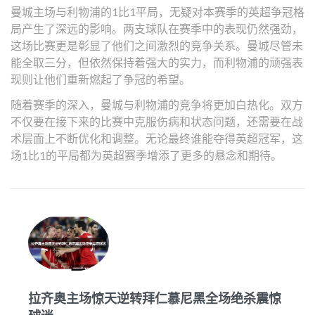
曼城主场与利物浦的1比1平局，无疑对本赛季的英超争冠格
局产生了深远的影响。两支球队在赛季中的表现仍然强劲，
这场比赛更是彰显了他们之间激烈的竞争关系。曼城尽管未
能全取三分，但依然保持着强大的实力，而利物浦的顽强表
现则让他们重新燃起了争冠的希望。
随着赛季的深入，曼城与利物浦的竞争将更加白热化。双方
不仅要在接下来的比赛中克服伤病和状态问题，还需要在战
术层面上不断优化和调整。无论最终谁能夺得英超冠军，这
场1比1的平局都为英超赛季增添了更多的悬念和期待。
拉齐奥主场惊天逆转拜仁慕尼黑全场绝杀震惊