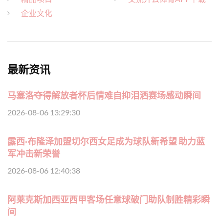
企业文化
最新资讯
马塞洛夺得解放者杯后情难自抑泪洒赛场感动瞬间
2026-08-06 13:29:30
露西·布隆泽加盟切尔西女足成为球队新希望 助力蓝
军冲击新荣誉
2026-08-06 12:40:38
阿莱克斯加西亚西甲客场任意球破门助队制胜精彩瞬
间