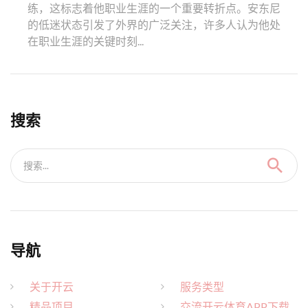
练，这标志着他职业生涯的一个重要转折点。安东尼
的低迷状态引发了外界的广泛关注，许多人认为他处
在职业生涯的关键时刻...
搜索
搜索...
导航
关于开云
服务类型
精品项目
交流开云体育APP下载