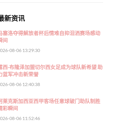
最新资讯
马塞洛夺得解放者杯后情难自抑泪洒赛场感动
瞬间
026-08-06 13:29:30
露西·布隆泽加盟切尔西女足成为球队新希望 助
力蓝军冲击新荣誉
026-08-06 12:40:38
阿莱克斯加西亚西甲客场任意球破门助队制胜
精彩瞬间
026-08-06 11:52:46