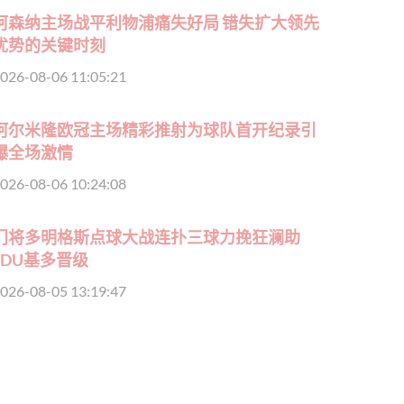
阿森纳主场战平利物浦痛失好局 错失扩大领先
优势的关键时刻
026-08-06 11:05:21
阿尔米隆欧冠主场精彩推射为球队首开纪录引
爆全场激情
026-08-06 10:24:08
门将多明格斯点球大战连扑三球力挽狂澜助
LDU基多晋级
026-08-05 13:19:47