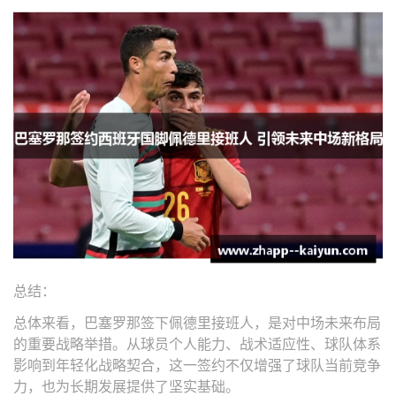
总结：
总体来看，巴塞罗那签下佩德里接班人，是对中场未来布局
的重要战略举措。从球员个人能力、战术适应性、球队体系
影响到年轻化战略契合，这一签约不仅增强了球队当前竞争
力，也为长期发展提供了坚实基础。