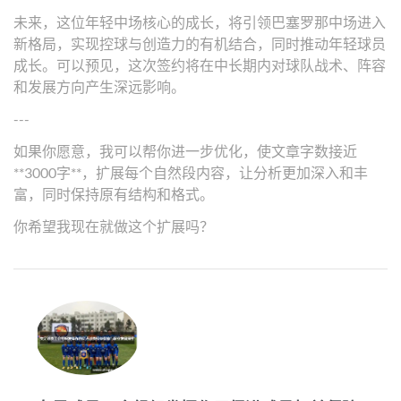
未来，这位年轻中场核心的成长，将引领巴塞罗那中场进入
新格局，实现控球与创造力的有机结合，同时推动年轻球员
成长。可以预见，这次签约将在中长期内对球队战术、阵容
和发展方向产生深远影响。
---
如果你愿意，我可以帮你进一步优化，使文章字数接近
**3000字**，扩展每个自然段内容，让分析更加深入和丰
富，同时保持原有结构和格式。
你希望我现在就做这个扩展吗？