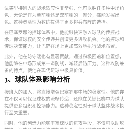
佩德里接班人的战术适应性非常强，他可以胜任多种中场角
色，无论是作为单前腰还是双前腰的一部分，都能发挥出
色。这种灵活性为教练提供了更多排兵布阵的选择。
在巴塞罗那的控球体系中，他能够快速融入球队的传控战
术，保证球权的安全传递并创造更多进攻机会。他的控球和
传球决策能力，让巴萨在场上更加高效地执行战术布置。
此外，他在防守端也有显著贡献，通过积极回追和位置感，
他能够在中场形成第一道防线，减轻后防压力。这种攻防兼
备的特点，使他在现代足球中极具价值。
3、球队体系影响分析
接班人的加入，将直接增强巴塞罗那中场的稳定性。他的存
在不仅可以保证球权的流畅传递，还能在关键比赛中为球队
提供更多组织和控场能力。这种稳定性对于球队整体战术执
行至关重要。
同时，他的创造力能够丰富球队的进攻手段，不仅可以助攻