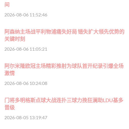
间
2026-08-06 11:52:46
阿森纳主场战平利物浦痛失好局 错失扩大领先优势的
关键时刻
2026-08-06 11:05:21
阿尔米隆欧冠主场精彩推射为球队首开纪录引爆全场
激情
2026-08-06 10:24:08
门将多明格斯点球大战连扑三球力挽狂澜助LDU基多
晋级
2026-08-05 13:19:47