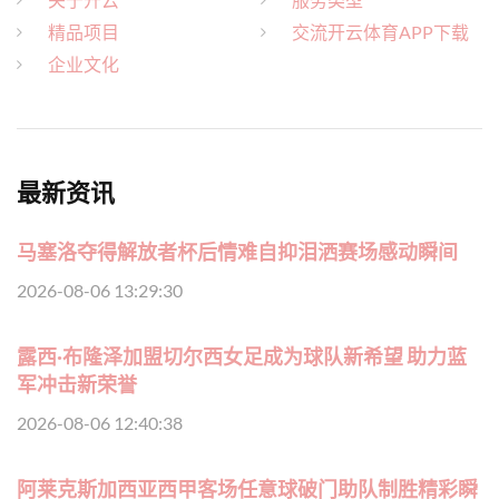
精品项目
交流开云体育APP下载
企业文化
最新资讯
马塞洛夺得解放者杯后情难自抑泪洒赛场感动瞬间
2026-08-06 13:29:30
露西·布隆泽加盟切尔西女足成为球队新希望 助力蓝
军冲击新荣誉
2026-08-06 12:40:38
阿莱克斯加西亚西甲客场任意球破门助队制胜精彩瞬