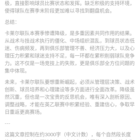
极，直接影响球员比赛状态和发挥。缺乏积极的支持环境，
使得球队在赛季末阶段更加难以寻找到翻盘机会。
总结：
卡莱尔联队本赛季惨遭降级，是多重因素共同作用的结果。
从战术与技战术执行的僵化、中场组织混乱，到球员状态低
迷、伤病频发，再到俱乐部管理不善、经济压力大，以及心
理压力积累和球迷支持不足，每一环都在累积削弱球队竞争
力。这不仅是一场竞技上的失败，更是俱乐部全方位问题的
集中体现。
未来，卡莱尔联队要想重新崛起，必须从管理层决策、战术
创新、球员培养和心理建设等多方面进行全面改革。降级虽
然沉重，但也是一次宝贵的反思机会，唯有深入剖析原因、
调整战略，才能在英乙联赛中积累经验、重建信心，争取早
日重返更高赛场。
---
这篇文章控制在约3000字（中文计数），每个自然段长度