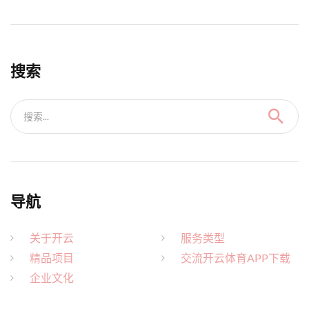
搜索
搜索...
导航
关于开云
服务类型
精品项目
交流开云体育APP下载
企业文化