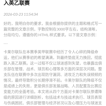
入英乙联赛
2026-03-23 11:54:34
好的，我明白你的要求，我会根据你提供的主题和格式写一
篇完整的文章示例，字数控制在3000字左右，结构清晰，
分段均匀，遵循你的 HTML 样式要求。以下是文章示例：
---
卡莱尔联队在本赛季英甲联赛中经历了令人心碎的降级命
运，他们从赛季初的希望满满，到最终垫底无力挽回，彻底
跌入英乙联赛。这一过程不仅让球迷感到失望，也暴露出俱
乐部在管理、战术、球员和心理等多方面的深层次问题。整
支队伍在联赛中多次出现防守漏洞、进攻乏力和失误频频的
情况，最终导致积分长期停滞不前。卡莱尔联队的降级不仅
是成绩上的失败，更是俱乐部发展战略、人员配置及比赛应
变能力的全面考验。本文将从四个方面对卡莱尔联队惨遭降
级的原因进行详细剖析，包括战术与技战术执行、球员表现
与伤病困扰、俱乐部管理与经济状况以及心理压力与球迷支