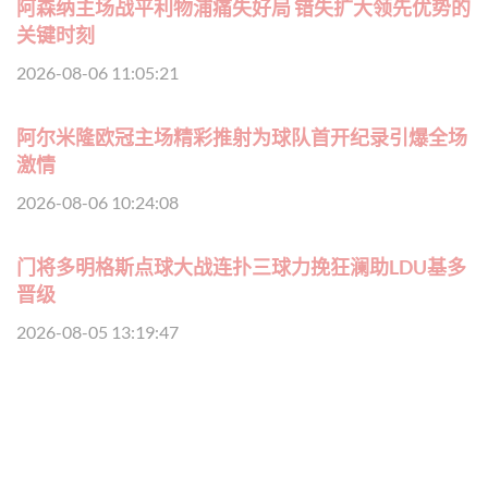
阿森纳主场战平利物浦痛失好局 错失扩大领先优势的
关键时刻
2026-08-06 11:05:21
阿尔米隆欧冠主场精彩推射为球队首开纪录引爆全场
激情
2026-08-06 10:24:08
门将多明格斯点球大战连扑三球力挽狂澜助LDU基多
晋级
2026-08-05 13:19:47