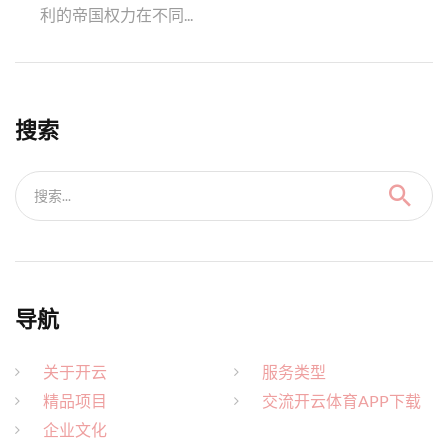
利的帝国权力在不同...
搜索
搜索...
导航
关于开云
服务类型
精品项目
交流开云体育APP下载
企业文化