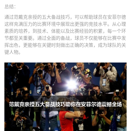
总结：
通过范戴克亲授的五大备战技巧，可以帮助球员在安菲尔德
这样充满压力的比赛环境中展现出更强的竞技水平。从心理
素质的培养，到技术、体能以及比赛经验的积累，每一个环
节都至关重要。通过全面的备战，球员不仅能够在比赛中发
挥出色，更能够在关键时刻做出正确的决策，成为球队的关
键人物。