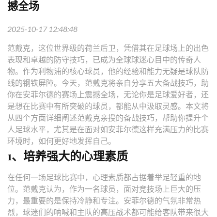
撼全场
2025-10-17 12:48:48
范戴克，这位世界级的荷兰后卫，凭借其在足球场上的出色
表现和卓越的防守技巧，已成为全球球迷心目中的传奇人
物。作为利物浦的核心球员，他的经验和能力无疑是球队防
线的钢铁屏障。今天，范戴克将亲自分享五大备战技巧，助
你在安菲尔德的赛场上震撼全场，无论你是足球爱好者，还
是想在比赛中有所突破的球员，都能从中汲取灵感。本文将
从四个方面详细阐述范戴克亲授的备战技巧，帮助你提升个
人足球水平，尤其是在面对如安菲尔德这样充满压力的比赛
环境时，如何更好地发挥自己。
1、培养强大的心理素质
在任何一场足球比赛中，心理素质都占据着举足轻重的地
位。范戴克认为，作为一名球员，面对竞技场上巨大的压
力，最重要的是保持冷静和专注。安菲尔德的气氛非常热
烈，球迷们的呐喊和主队的高压战术都可能给客队带来很大