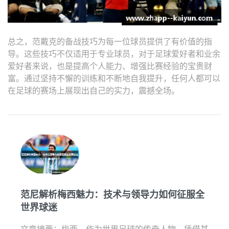
总之，范戴克的备战技巧为每一位球员提供了有价值的指
导。这些技巧不仅适用于专业球员，对于足球爱好者和业余
爱好者来说，也是提高个人能力、增强比赛经验的宝贵财
富。通过坚持不懈的训练和不断地自我提升，任何人都可以
在足球的赛场上展现出自己的实力，震撼全场。
范尼解析梅西魅力：技术与领导力如何征服全
世界球迷
文章摘要：梅西，作为世界足球的传奇人物，凭借其