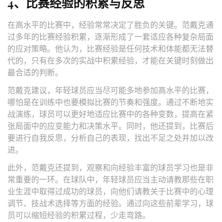
4、比赛经验的积累与反思
在高水平的比赛中，经验常常决定了胜负的关键。范戴克通
过多年的比赛经验积累，逐渐形成了一套适应各种复杂局面
的应对策略。他认为，比赛经验是任何技术和体能都无法替
代的，只有在多次的实战中积累经验，才能在关键时刻做出
最合适的判断。
范戴克建议，年轻球员应当尽可能多地参加高水平的比赛，
哪怕是在训练中也要模拟比赛的节奏和强度。通过不断地实
战演练，球员可以更好地适应比赛中的各种变数，提高在紧
张局面中的应变能力和决策水平。同时，他还提到，比赛后
要进行自我反思，分析自己的表现，找出不足之处并加以改
进。
此外，范戴克还提到，观察和向经验丰富的球员学习也是非
常重要的一环。在球队中，年轻球员应当主动请教那些在职
业生涯中取得过成功的球员，向他们请教关于比赛中的心理
调节、技战术选择等方面的经验。通过向这些前辈学习，球
员可以缩短经验的积累过程，少走弯路。