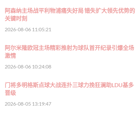
阿森纳主场战平利物浦痛失好局 错失扩大领先优势的
关键时刻
2026-08-06 11:05:21
阿尔米隆欧冠主场精彩推射为球队首开纪录引爆全场
激情
2026-08-06 10:24:08
门将多明格斯点球大战连扑三球力挽狂澜助LDU基多
晋级
2026-08-05 13:19:47