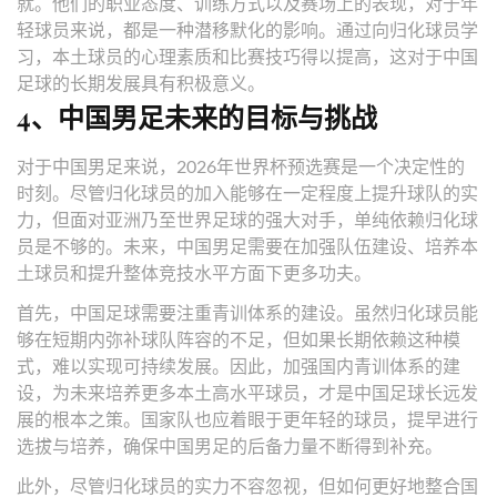
就。他们的职业态度、训练方式以及赛场上的表现，对于年
轻球员来说，都是一种潜移默化的影响。通过向归化球员学
习，本土球员的心理素质和比赛技巧得以提高，这对于中国
足球的长期发展具有积极意义。
4、中国男足未来的目标与挑战
对于中国男足来说，2026年世界杯预选赛是一个决定性的
时刻。尽管归化球员的加入能够在一定程度上提升球队的实
力，但面对亚洲乃至世界足球的强大对手，单纯依赖归化球
员是不够的。未来，中国男足需要在加强队伍建设、培养本
土球员和提升整体竞技水平方面下更多功夫。
首先，中国足球需要注重青训体系的建设。虽然归化球员能
够在短期内弥补球队阵容的不足，但如果长期依赖这种模
式，难以实现可持续发展。因此，加强国内青训体系的建
设，为未来培养更多本土高水平球员，才是中国足球长远发
展的根本之策。国家队也应着眼于更年轻的球员，提早进行
选拔与培养，确保中国男足的后备力量不断得到补充。
此外，尽管归化球员的实力不容忽视，但如何更好地整合国