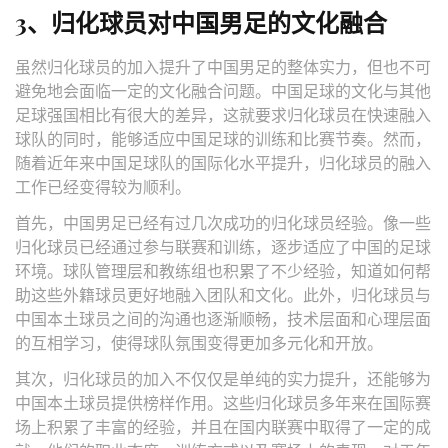
3、归化球员对中国男足的文化融合
虽然归化球员的加入提升了中国男足的整体实力，但也不可
避免地会面临一定的文化融合问题。中国足球的文化与其他
足球强国相比有很大的差异，这就要求归化球员在快速融入
球队的同时，能够适应中国足球的训练和比赛节奏。然而，
随着近年来中国足球队的国际化水平提升，归化球员的融入
工作已经变得较为顺利。
首先，中国男足已经有过几次成功的归化球员经验。像一些
归化球员已经通过参与联赛和训练，逐步适应了中国的足球
环境。球队管理层和教练组也积累了不少经验，知道如何帮
助这些外籍球员更好地融入团队和文化。此外，归化球员与
中国本土球员之间的沟通也逐渐顺畅，技术层面和心理层面
的互相学习，使得球队氛围变得更加多元化和开放。
其次，归化球员的加入不仅仅是单纯的实力提升，还能够为
中国本土球员提供榜样作用。这些归化球员多年来在国际赛
场上积累了丰富的经验，并且在国内联赛中取得了一定的成