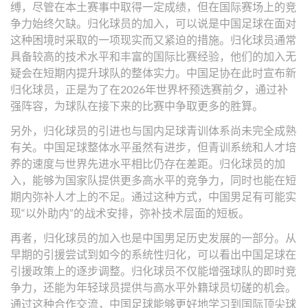
缚，尽管在本土赛事中取得一定成绩，但在国际赛场上的竞
争力始终欠缺。归化球员的加入，可以说是中国足球在面对
这种困境时采取的一项现实而又紧迫的措施。归化球员通常
具备较高的技术水平和丰富的国际比赛经验，他们的加入无
疑会在短期内提升球队的整体实力。中国足协在此时宣布新
归化球员，正是为了在2026年世界杯预选赛前夕，通过补
强阵容，为球队在接下来的比赛中争取更多的胜算。
另外，归化球员的引进也与国内足球青训体系尚未完全成熟
有关。中国足球整体水平虽然有进步，但青训系统和人才培
养的速度与世界先进水平相比仍存在差距。归化球员的加
入，能够为国家队提供更多高水平的竞争力，同时也能在短
期内弥补人才上的不足。通过这种方式，中国男足有可能实
现“以外助内”的战术安排，弥补技术层面的短板。
再者，归化球员的加入也是中国男足历史发展的一部分。从
早期的引援尝试到如今的系统性归化，可以看出中国足球在
引援政策上的逐步调整。归化球员不仅能增强球队的即时竞
争力，还能为年轻球员提供与高水平外籍球员切磋的机会。
通过这种合作交流，中国足球能够更好地学习到国际顶尖球