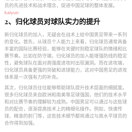
员的先进技术和战术理念，促进中国足球的整体发展。
kaiyun
2、归化球员对球队实力的提升
新归化球员的加入，无疑会在战术上给中国男足带来一系列
的变化。首先，从球员个人能力上来看，归化球员通常具备
丰富的国际比赛经验，能够在关键时刻稳定球队的情绪和比
赛节奏。比如在防守端，归化球员的加入能增强防线的稳定
性，避免球队在面对高强度进攻时出现漏洞。而在进攻端，
归化球员具备更强的突破和进球能力，这对中国男足的进攻
体系是一次强有力的补充。
其次，归化球员往往能够帮助球队提升技术层面的细腻度。
很多归化球员来自欧洲和南美等足球强国，他们的技术水平
和对比赛节奏的理解较为成熟。中国男足可以通过与这些球
员的配合，逐渐提高技术上的精细化操作。例如，快速传
球、精准的射门等，这些技术细节都将通过与高水平球员的
合作得到加强。