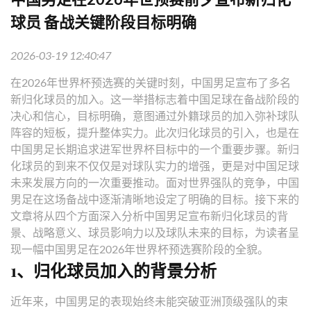
球员 备战关键阶段目标明确
2026-03-19 12:40:47
在2026年世界杯预选赛的关键时刻，中国男足宣布了多名
新归化球员的加入。这一举措标志着中国足球在备战阶段的
决心和信心，目标明确，意图通过外籍球员的加入弥补球队
阵容的短板，提升整体实力。此次归化球员的引入，也是在
中国男足长期追求进军世界杯目标中的一个重要步骤。新归
化球员的到来不仅仅是对球队实力的增强，更是对中国足球
未来发展方向的一次重要推动。面对世界强队的竞争，中国
男足在这场备战中逐渐清晰地设定了明确的目标。接下来的
文章将从四个方面深入分析中国男足宣布新归化球员的背
景、战略意义、球员影响力以及球队未来的目标，为读者呈
现一幅中国男足在2026年世界杯预选赛阶段的全貌。
1、归化球员加入的背景分析
近年来，中国男足的表现始终未能突破亚洲顶级强队的束