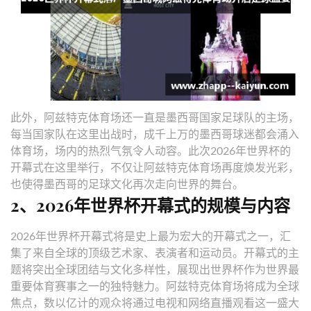
此外，阿兹特克体育场还一直是墨西哥国家足球队的主场，
每当国家队在这里出战时，成千上万的墨西哥球迷都会涌入
体育场，场内的热烈气氛令人动容。此次2026年世界杯的
开幕式在这里举行，不仅让阿兹特克体育场再度焕发光彩，
也使得墨西哥的足球文化再次走向世界的舞台。
2、2026年世界杯开幕式的规模与内容
2026年世界杯开幕式将是史上最为宏大的开幕式之一，汇
集了来自全球的顶级艺术家、表演者和运动员。开幕式的主
题将突出全球团结与文化多样性，展现出世界杯作为世界最
重要体育赛事之一的独特魅力。阿兹特克体育场将成为全球
焦点，数以亿计的观众将通过电视和网络直播观看这一盛大