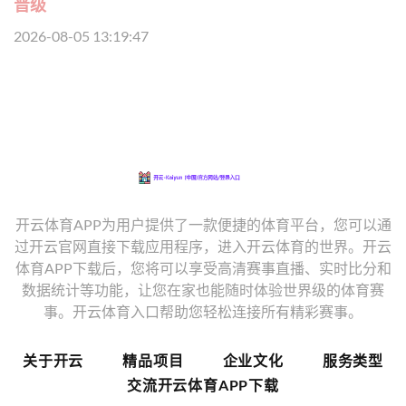
晋级
2026-08-05 13:19:47
开云体育APP为用户提供了一款便捷的体育平台，您可以通
过开云官网直接下载应用程序，进入开云体育的世界。开云
体育APP下载后，您将可以享受高清赛事直播、实时比分和
数据统计等功能，让您在家也能随时体验世界级的体育赛
事。开云体育入口帮助您轻松连接所有精彩赛事。
关于开云
精品项目
企业文化
服务类型
交流开云体育APP下载