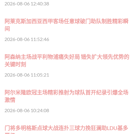
2026-08-06 12:40:38
阿莱克斯加西亚西甲客场任意球破门助队制胜精彩瞬
间
2026-08-06 11:52:46
阿森纳主场战平利物浦痛失好局 错失扩大领先优势的
关键时刻
2026-08-06 11:05:21
阿尔米隆欧冠主场精彩推射为球队首开纪录引爆全场
激情
2026-08-06 10:24:08
门将多明格斯点球大战连扑三球力挽狂澜助LDU基多