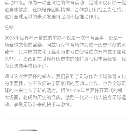
运动中来。作为一项全球性的体育运动，足球不仅有助于促
进身体健康，还能培养团队精神、合作意识和社会责任感。
这对全球足球的未来发展将起到积极推动作用。
总结：
2026年世界杯开幕式的举办不仅是一次体育盛事，更是一
场全球文化的盛宴。阿兹特克体育场作为这一历史时刻的承
载体，其深厚的文化底蕴和历史地位使得这次开幕式更加意
义非凡。墨西哥在世界杯历史中的独特贡献和丰富经验，也
为此次赛事增色不少。
通过这次世界杯的举办，我们看到了足球作为全球体育文化
的重要性，它不仅促进了国家间的互动与合作，也为全球足
球的未来注入了新的活力。相信2026年世界杯开幕式的盛
大场面，将成为历史的经典，激励一代又一代人投身足球运
动，享受足球带来的快乐与激情。