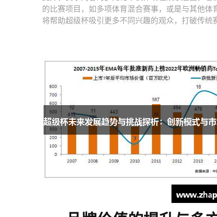
的比赛项目，如多项体育混合赛事，或是与其他体
将帮助超级杯吸引更多不同兴趣的观众，打破传统