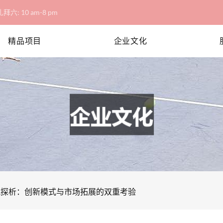
拜六: 10 am-8 pm
精品项目
企业文化
战探析：创新模式与市场拓展的双重考验