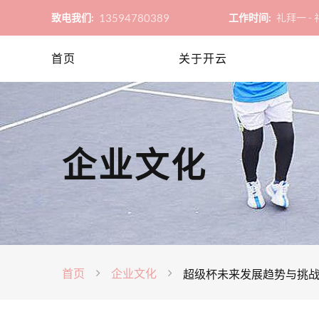
13594780389
致电我们:
工作时间:
礼拜一 - 礼
首页
关于开云
企业文化
首页
企业文化
超级杯未来发展趋势与挑