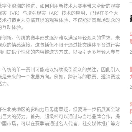
数字化浪潮的推进，如何利用新技术为赛事带来全新的观赛
实（VR）与增强现实（AR）技术的应用，已经在多个大
技术打造更为身临其境的观赛体验，不仅能提高现场观众的
的互动体验。
要创新。传统的赛事形式逐渐难以满足年轻观众的需求，未
观众的情感连接。这包括但不限于通过社交媒体平台进行实
期间提供个性化的内容推送等方式，以吸引更多年轻人参与
2
。传统的单一赛制可能难以持续吸引观众的关注，因此引入
能是未来的一个发展方向。例如，跨洲际的联赛、邀请赛或
活力。
2
杯在北美地区的影响力已毋庸置疑，但要进一步拓展其全球
出巨大的努力。首先，超级杯可以通过与当地品牌合作，提
2
中国市场，可以在赛季前通过名人代言、社交媒体推广等方