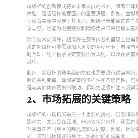
超级杯的创新模式将是未来发展的核心。随着全球
体验，是超级杯需要面对的重要课题。例如，虚拟现
型体育赛事中展现了其潜力。超级杯若能通过这些
参与感，也能为电视观众和网络用户带来更加丰富
除了技术创新外，超级杯在赛事内容的呈现上也需
来的超级杯可能需要加入更多的互动环节，增强与
时互动、线上投票决定某些比赛规则、以及在赛事
其中。
此外，超级杯的赛事组织模式也需要进行适当创新
新的赛制变革、增加赛事的多样性和不确定性，可
是与其他体育赛事的联动，都能为超级杯注入新鲜
2、市场拓展的关键策略
超级杯的市场拓展是另一个重要的挑战。虽然超级
影响力，尤其是在亚洲、非洲等新兴市场，还需付
升赛事在不同地区的曝光度和认同感。例如，针对
式，吸引当地球迷的关注，培养他们的忠诚度。