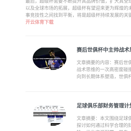
最后，超级杯需要不断提升其品牌价值，扩大其全
以及全球市场的拓展，超级杯有望迎来更为辉煌的
事竞技性之间找到平衡，将是超级杯持续发展的关
开云体育下载
赛后世俱杯中主帅战术
文章摘要的内容：赛后世
战术思维的一次高密度碰
向到长期体系塑造，世俱杯
足球俱乐部财务管理计
文章摘要：本文围绕足球
探讨如何通过科学合理的