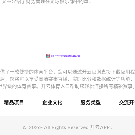
文章介绍了财务管理在足球俱乐部中的重...
提供了一款便捷的体育平台，您可以通过开云官网直接下载应用
载后，您将可以享受高清赛事直播、实时比分和数据统计等功能
世界级的体育赛事。开云体育入口帮助您轻松连接所有精彩赛事
精品项目
企业文化
服务类型
交流开
©
2026
- All Rights Reserved
开云APP
.