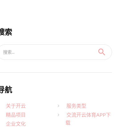
搜索
搜索...
导航
关于开云
服务类型
精品项目
交流开云体育APP下
载
企业文化