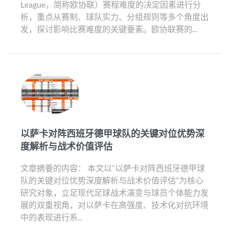
League，简称欧协联）赛程难度的决定因素进行分
析，重点从赛制、球队实力、分组规则等多个角度出
发，探讨影响比赛难度的关键要素。欧协联赛的...
以萨卡对阵西班牙德甲球队的关键对位优势深
度解析与战术价值评估
文章摘要的内容： 本文以“以萨卡对阵西班牙德甲球
队的关键对位优势深度解析与战术价值评估”为核心
研究对象，立足现代足球战术演变与球员个体能力发
展的双重视角，对以萨卡在高强度、技术化对抗环境
中的表现进行系...