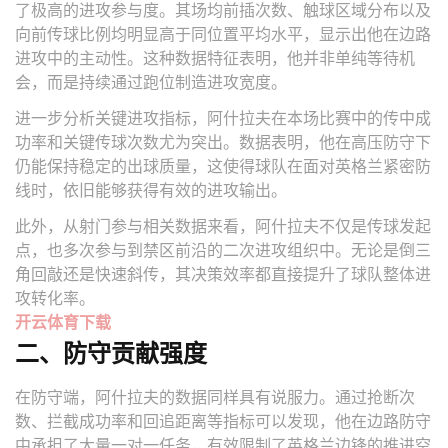
了极高的进攻参与度。其场均前插次数、触球区域分布以及
向前传球比例均明显高于同位置平均水平，显示出他在边路
进攻中的主动性。这种数据特征表明，他并非单纯等待机
会，而是持续通过跑位制造进攻宽度。
进一步分析关键进攻指标，阿什拉夫在本场比赛中的传中成
功率和关键传球次数尤为突出。数据表明，他在高压防守下
仍能保持稳定的出球质量，这使得球队在面对英格兰紧密防
线时，依旧能够获得有效的进攻输出。
此外，从射门参与相关数据来看，阿什拉夫不仅是传球发起
点，也多次参与到禁区前沿的二次进攻组织中。无论是倒三
角回敲还是快速斜传，其决策效率都直接提升了球队整体进
攻转化率。
开云体育下载
二、防守贡献强度
在防守端，阿什拉夫的数据同样具有说服力。通过抢断次
数、拦截成功率和回追距离等指标可以发现，他在边路防守
中承担了大量一对一任务，有效限制了英格兰边锋的推进空