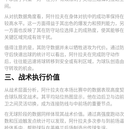
间。
从对抗数据角度看，阿什拉夫在身体对抗中的成功率保持在
较高水平。这一方面得益于其出色的爆发力和预判能力，另
一方面也反映了其在防守站位选择上的成熟度，使其能够在
关键区域完成有效干扰。
值得注意的是，其防守数据并未以牺牲进攻为代价。通过防
守后快速出球的统计可以看出，阿什拉夫在完成防守动作
后，往往能迅速将球转移到安全或有利区域，为球队创造由
守转攻的机会。
三、战术执行价值
从战术层面分析，阿什拉夫在本场比赛中的数据表现高度契
合球队既定战术。其平均站位热图显示，他在边后卫与边前
卫之间灵活切换，成为连接防线与中前场的重要节点。
在无球阶段的数据同样体现其战术价值。通过高强度跑动次
数和压迫触发点统计可以发现，阿什拉夫多次参与到前场逼
抢体系中，帮助球队在英格兰后场制造出传球失误。