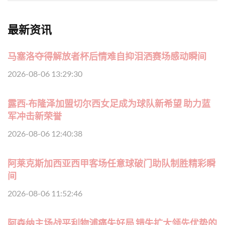
最新资讯
马塞洛夺得解放者杯后情难自抑泪洒赛场感动瞬间
2026-08-06 13:29:30
露西·布隆泽加盟切尔西女足成为球队新希望 助力蓝
军冲击新荣誉
2026-08-06 12:40:38
阿莱克斯加西亚西甲客场任意球破门助队制胜精彩瞬
间
2026-08-06 11:52:46
阿森纳主场战平利物浦痛失好局 错失扩大领先优势的