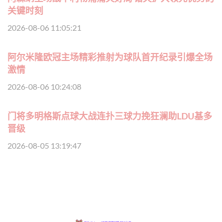
关键时刻
2026-08-06 11:05:21
阿尔米隆欧冠主场精彩推射为球队首开纪录引爆全场
激情
2026-08-06 10:24:08
门将多明格斯点球大战连扑三球力挽狂澜助LDU基多
晋级
2026-08-05 13:19:47