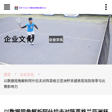
企业文化
首页
企业文化
以数据视角解析阿什拉夫对阵英格兰亚洲杯关键表现攻防效率与比
赛影响力
以数据视角解析阿什拉夫对阵英格兰亚洲杯