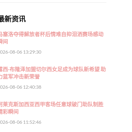
最新资讯
马塞洛夺得解放者杯后情难自抑泪洒赛场感动
瞬间
026-08-06 13:29:30
露西·布隆泽加盟切尔西女足成为球队新希望 助
力蓝军冲击新荣誉
026-08-06 12:40:38
阿莱克斯加西亚西甲客场任意球破门助队制胜
精彩瞬间
026-08-06 11:52:46