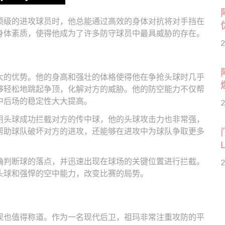
顶级的进攻球员时，他总能通过高效的身体对抗将对手挡在
身体素质，使得他成为了许多防守球员中最具威胁的存在。
2
大的优势。他的身高和强壮的体格使得他在争抢头球时几乎
够轻松地跳起争顶，化解对方的威胁。他的防空能力不仅帮
中后场的稳定性大大提高。
2
用头球成功拦截对方的传中球，他的头球攻击力也非常强，
帮助球队破坏对方的进攻，还能够在进攻中为球队争取更多
确判断球的落点，并迅速出现在球场的关键位置进行拦截。
2
头球和强悍的空中能力，改变比赛的局势。
现也值得称道。作为一名现代后卫，祖玛非常注重攻防的平