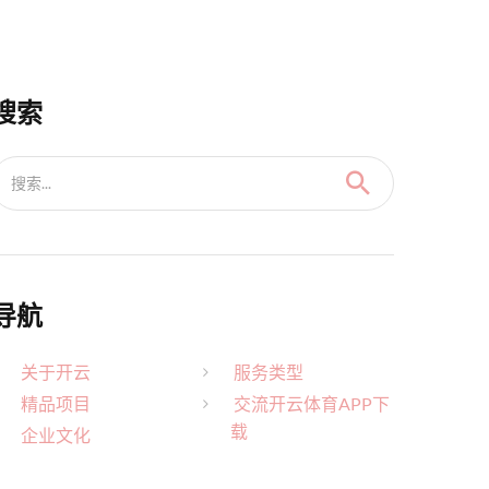
搜索
搜索...
导航
关于开云
服务类型
精品项目
交流开云体育APP下
载
企业文化