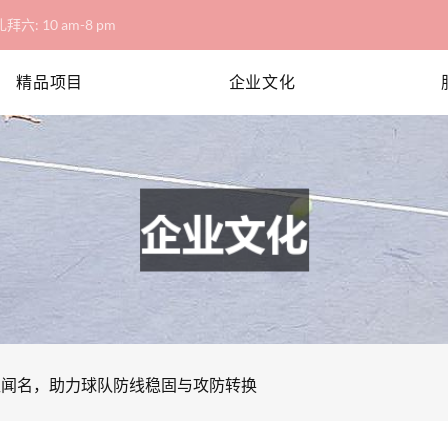
拜六: 10 am-8 pm
精品项目
企业文化
魄闻名，助力球队防线稳固与攻防转换