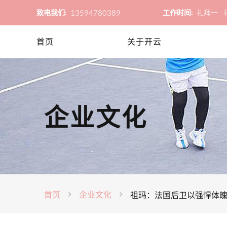
13594780389
致电我们:
工作时间:
礼拜一 - 礼
首页
关于开云
企业文化
首页
企业文化
祖玛：法国后卫以强悍体