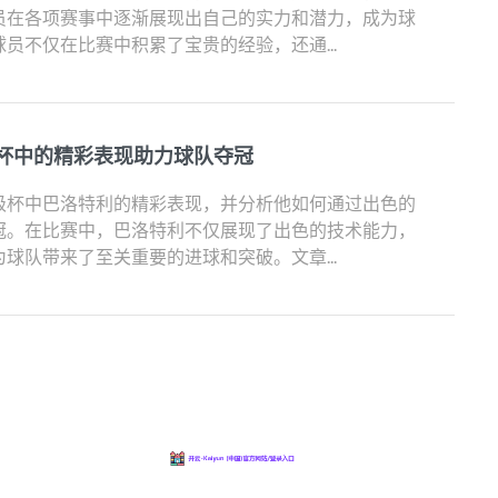
员在各项赛事中逐渐展现出自己的实力和潜力，成为球
员不仅在比赛中积累了宝贵的经验，还通...
杯中的精彩表现助力球队夺冠
级杯中巴洛特利的精彩表现，并分析他如何通过出色的
冠。在比赛中，巴洛特利不仅展现了出色的技术能力，
球队带来了至关重要的进球和突破。文章...