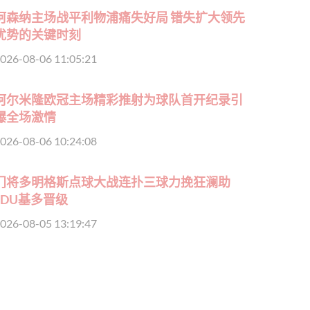
阿森纳主场战平利物浦痛失好局 错失扩大领先
优势的关键时刻
026-08-06 11:05:21
阿尔米隆欧冠主场精彩推射为球队首开纪录引
爆全场激情
026-08-06 10:24:08
门将多明格斯点球大战连扑三球力挽狂澜助
LDU基多晋级
026-08-05 13:19:47