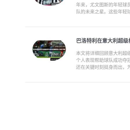
年来，尤文图斯的年轻球
队的未来之星。这些年轻球
巴洛特利在意大利超级
本文将详细回顾意大利超
个人表现帮助球队成功夺
还在关键时刻挺身而出，为