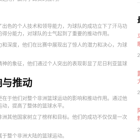
了出色的个人技术和领导能力，为球队的成功立下了汗马功
的得分能力，对球队的士气起到了重要的推动作用。
力和深度，他们在比赛中展现出了惊人的潜力和决心，为球
2
精神的象征，他们通过个人突出的表现彰显了尼日利亚篮球
响与推动
2
更在于他们对整个非洲篮球运动的影响和推动作用。通过他
运动，提高了整体的篮球水平。
非洲其他国家树立了榜样和目标。他们的成功不仅仅是一次
。
2
属于整个非洲大陆的篮球运动。