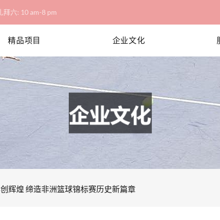
拜六: 10 am-8 pm
精品项目
企业文化
创辉煌 缔造非洲篮球锦标赛历史新篇章