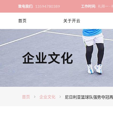
13594780389
致电我们:
工作时间:
礼拜一 - 礼
首页
关于开云
企业文化
首页
企业文化
尼日利亚篮球队强势夺冠再