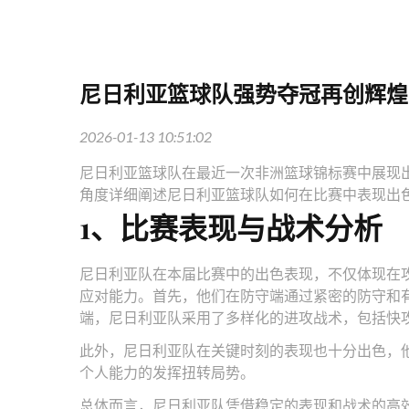
尼日利亚篮球队强势夺冠再创辉煌
2026-01-13 10:51:02
尼日利亚篮球队在最近一次非洲篮球锦标赛中展现
角度详细阐述尼日利亚篮球队如何在比赛中表现出
1、比赛表现与战术分析
尼日利亚队在本届比赛中的出色表现，不仅体现在
应对能力。首先，他们在防守端通过紧密的防守和
端，尼日利亚队采用了多样化的进攻战术，包括快
此外，尼日利亚队在关键时刻的表现也十分出色，
个人能力的发挥扭转局势。
总体而言，尼日利亚队凭借稳定的表现和战术的高