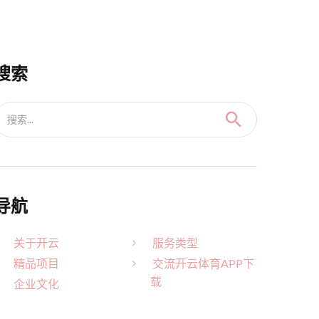
搜索
搜索...
导航
关于开云
服务类型
精品项目
交流开云体育APP下
载
企业文化