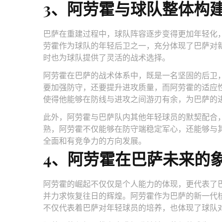
3、阿劳霍与球队整体构
巴萨在重建过程中，球队阵容逐步变得更加年轻化
劳霍作为球队的年轻后卫之一，充分体现了巴萨对
时也为球队提供了灵活的战术选择。
阿劳霍在巴萨的战术体系中，既是一名坚固的后卫
要加强防守，还要提升进攻质量，而阿劳霍的适应
使得他能够在防线与进攻之间游刃有余，为巴萨的
此外，阿劳霍与巴萨队内其他年轻球员的默契配合
熟，阿劳霍不仅能够在防守端稳定军心，还能够与
全面和有竞争力的方向发展。
4、阿劳霍在巴萨未来的
阿劳霍的崛起不仅仅是个人能力的体现，更代表了
并力求恢复往日的辉煌。阿劳霍作为巴萨的新一代
不仅代表着巴萨对年轻球员的培养，也体现了球队