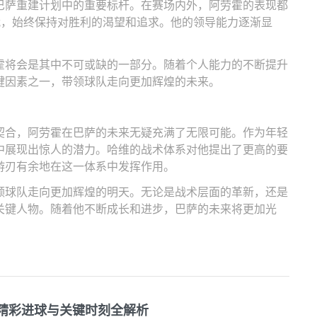
巴萨重建计划中的重要标杆。在赛场内外，阿劳霍的表现都
战，始终保持对胜利的渴望和追求。他的领导能力逐渐显
霍将会是其中不可或缺的一部分。随着个人能力的不断提升
键因素之一，带领球队走向更加辉煌的未来。
契合，阿劳霍在巴萨的未来无疑充满了无限可能。作为年轻
中展现出惊人的潜力。哈维的战术体系对他提出了更高的要
游刃有余地在这一体系中发挥作用。
领球队走向更加辉煌的明天。无论是战术层面的革新，还是
关键人物。随着他不断成长和进步，巴萨的未来将更加光
精彩进球与关键时刻全解析