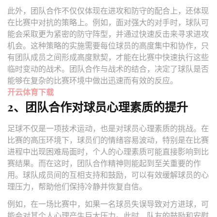
此外，团队合作不仅仅体现在进攻和防守的配合上，还体现
在比赛中对抗的策略上。例如，面对强大的对手时，球队可
能会采取更为紧密的防守阵型，并通过快速反击来寻求进攻
机会。这种策略的实施需要每位球员的高度集中和协作，只
有团队成员之间形成高度默契，才能在比赛中快速执行这些
临时变动的战术。团队合作与战术的结合，决定了球队是否
能够在复杂的比赛环境中做出迅速而有效的反应。
开云体育下载
2、团队合作对球员心理素质的提升
足球不仅是一项技术运动，也是对球员心理素质的挑战。在
比赛的高压环境下，球员们的情绪容易波动，特别是在比赛
进程中出现困难局面时，个人的心理素质可能直接影响到比
赛结果。而在这时，团队合作精神则能起到至关重要的作
用。球队成员间的互相支持和鼓励，可以有效缓解球员的心
理压力，帮助他们保持冷静并恢复自信。
例如，在一场比赛中，如果一名球员失误导致对方进球，可
能会对其个人心理产生巨大压力。此时，队友的鼓励和安慰