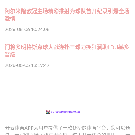
阿尔米隆欧冠主场精彩推射为球队首开纪录引爆全场
激情
2026-08-06 10:24:08
门将多明格斯点球大战连扑三球力挽狂澜助LDU基多
晋级
2026-08-05 13:19:47
开云体育APP为用户提供了一款便捷的体育平台，您可以通
过开云官网直接下载应用程序，进入开云体育的世界。开云