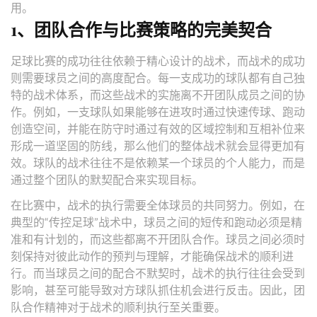
用。
1、团队合作与比赛策略的完美契合
足球比赛的成功往往依赖于精心设计的战术，而战术的成功
则需要球员之间的高度配合。每一支成功的球队都有自己独
特的战术体系，而这些战术的实施离不开团队成员之间的协
作。例如，一支球队如果能够在进攻时通过快速传球、跑动
创造空间，并能在防守时通过有效的区域控制和互相补位来
形成一道坚固的防线，那么他们的整体战术就会显得更加有
效。球队的战术往往不是依赖某一个球员的个人能力，而是
通过整个团队的默契配合来实现目标。
在比赛中，战术的执行需要全体球员的共同努力。例如，在
典型的“传控足球”战术中，球员之间的短传和跑动必须是精
准和有计划的，而这些都离不开团队合作。球员之间必须时
刻保持对彼此动作的预判与理解，才能确保战术的顺利进
行。而当球员之间的配合不默契时，战术的执行往往会受到
影响，甚至可能导致对方球队抓住机会进行反击。因此，团
队合作精神对于战术的顺利执行至关重要。