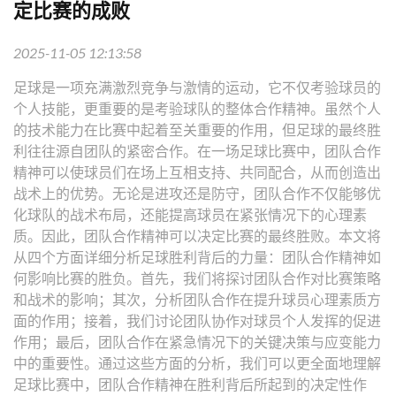
定比赛的成败
2025-11-05 12:13:58
足球是一项充满激烈竞争与激情的运动，它不仅考验球员的
个人技能，更重要的是考验球队的整体合作精神。虽然个人
的技术能力在比赛中起着至关重要的作用，但足球的最终胜
利往往源自团队的紧密合作。在一场足球比赛中，团队合作
精神可以使球员们在场上互相支持、共同配合，从而创造出
战术上的优势。无论是进攻还是防守，团队合作不仅能够优
化球队的战术布局，还能提高球员在紧张情况下的心理素
质。因此，团队合作精神可以决定比赛的最终胜败。本文将
从四个方面详细分析足球胜利背后的力量：团队合作精神如
何影响比赛的胜负。首先，我们将探讨团队合作对比赛策略
和战术的影响；其次，分析团队合作在提升球员心理素质方
面的作用；接着，我们讨论团队协作对球员个人发挥的促进
作用；最后，团队合作在紧急情况下的关键决策与应变能力
中的重要性。通过这些方面的分析，我们可以更全面地理解
足球比赛中，团队合作精神在胜利背后所起到的决定性作