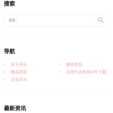
搜索
搜索...
导航
关于开云
服务类型
精品项目
交流开云体育APP下载
企业文化
最新资讯