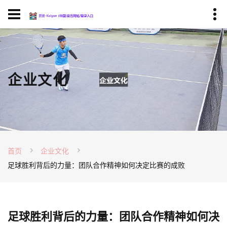
企业文化
首页
企业文化
足球胜利背后的力量：团队合作精神如何决定比赛的成败
足球胜利背后的力量：团队合作精神如何决