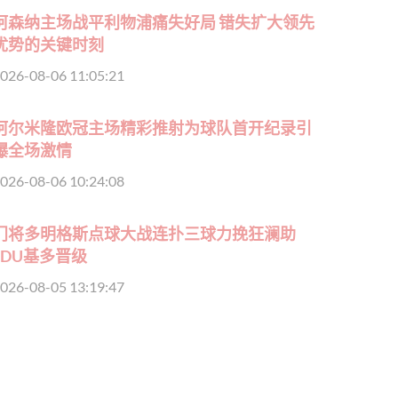
阿森纳主场战平利物浦痛失好局 错失扩大领先
优势的关键时刻
026-08-06 11:05:21
阿尔米隆欧冠主场精彩推射为球队首开纪录引
爆全场激情
026-08-06 10:24:08
门将多明格斯点球大战连扑三球力挽狂澜助
LDU基多晋级
026-08-05 13:19:47