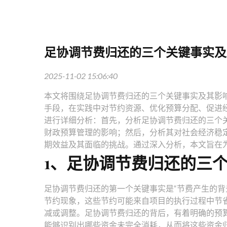
足协调节费归还的三个关键事实及
2025-11-02 15:06:40
本文将围绕足协调节费归还的三个关键事实及其影
手段，在实践中对节约资源、优化预算分配、促进
进行详细分析：首先，分析足协调节费归还的三个
财政预算管理的影响；然后，分析其对社会经济稳
期效益及其面临的挑战。通过深入分析，本文旨在
1、足协调节费归还的三
足协调节费归还的第一个关键事实是“节费产生的背
节约现象，这些节约可能来自项目的执行过程中节
减或调整。足协调节费归还的背后，有着明确的预
能够识别出哪些资金未完全消耗，从而将这些资金