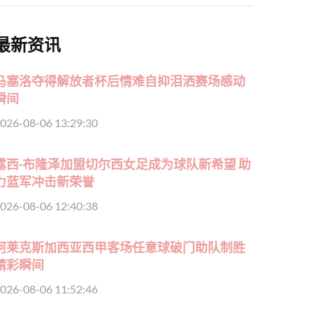
最新资讯
马塞洛夺得解放者杯后情难自抑泪洒赛场感动
瞬间
026-08-06 13:29:30
露西·布隆泽加盟切尔西女足成为球队新希望 助
力蓝军冲击新荣誉
026-08-06 12:40:38
阿莱克斯加西亚西甲客场任意球破门助队制胜
精彩瞬间
026-08-06 11:52:46