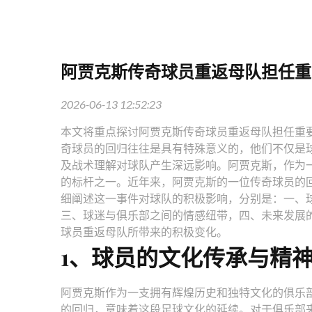
阿贾克斯传奇球员重返母队担任重
2026-06-13 12:52:23
本文将重点探讨阿贾克斯传奇球员重返母队担任重
奇球员的回归往往是具有特殊意义的，他们不仅是
及战术理解对球队产生深远影响。阿贾克斯，作为
的标杆之一。近年来，阿贾克斯的一位传奇球员的
细阐述这一事件对球队的积极影响，分别是：一、
三、球迷与俱乐部之间的情感纽带，四、未来发展
球员重返母队所带来的积极变化。
1、球员的文化传承与精
阿贾克斯作为一支拥有辉煌历史和独特文化的俱乐
的回归，意味着这段足球文化的延续。对于俱乐部