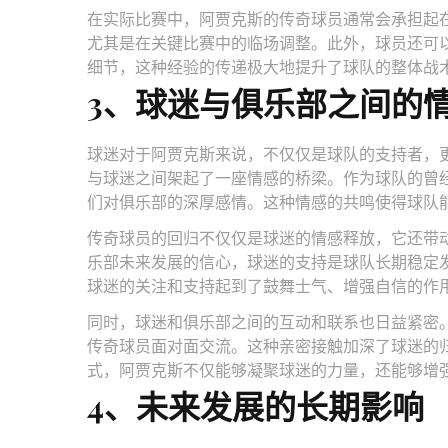
在实际比赛中，阿贾克斯的传奇球员通常会承担起
尤其是在关键比赛中的临场调整。此外，球员还可
细节，这种经验的传递极大地提升了球队的整体战
3、球迷与俱乐部之间的
球迷对于阿贾克斯来说，不仅仅是球队的支持者，
与球迷之间架起了一座情感的桥梁。作为球队的曾
们对俱乐部的深厚感情。这种情感的共鸣使得球队
传奇球员的回归不仅仅是球迷的情感释放，它还带
乐部未来发展的信心，球迷的支持是球队长期稳定
球迷的关注和支持起到了鼓舞士气、增强自信的作
同时，球迷和俱乐部之间的互动和联系也日益紧密
传奇球员面对面交流。这种亲密接触加深了球迷的
式，阿贾克斯不仅能够凝聚球迷的力量，还能够增
4、未来发展的长期影响