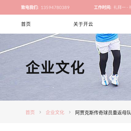
13594780389
致电我们:
工作时间:
礼拜一 - 礼
首页
关于开云
企业文化
首页
企业文化
阿贾克斯传奇球员重返母