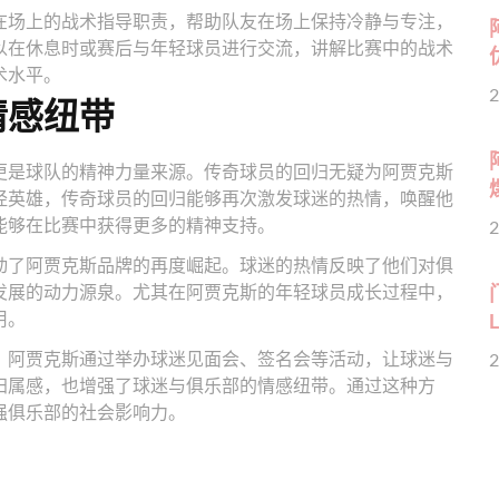
在场上的战术指导职责，帮助队友在场上保持冷静与专注，
以在休息时或赛后与年轻球员进行交流，讲解比赛中的战术
术水平。
2
情感纽带
更是球队的精神力量来源。传奇球员的回归无疑为阿贾克斯
经英雄，传奇球员的回归能够再次激发球迷的热情，唤醒他
能够在比赛中获得更多的精神支持。
2
动了阿贾克斯品牌的再度崛起。球迷的热情反映了他们对俱
发展的动力源泉。尤其在阿贾克斯的年轻球员成长过程中，
用。
。阿贾克斯通过举办球迷见面会、签名会等活动，让球迷与
2
归属感，也增强了球迷与俱乐部的情感纽带。通过这种方
强俱乐部的社会影响力。