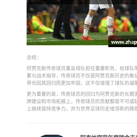
总结：
阿贾克斯传奇球员重返母队担任重要职务，给球队
累与战术指导，传奇球员不仅是阿贾克斯历史的象
带也因其回归而更加牢固，这不仅增强了球队的凝
更为重要的是，传奇球员的回归为阿贾克斯的长期
牌建设和市场拓展上，传奇球员的贡献都是不可或
上继续保持竞争力，并为世界足球历史增添新的辉