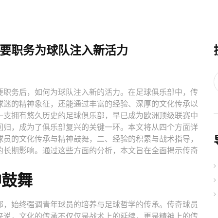
要职务为球队注入新活力
要职务后，如何为球队注入新的活力。在足球俱乐部中，传
球迷的精神象征，还能通过丰富的经验、深厚的文化传承以
一支拥有悠久历史的足球俱乐部，早已成为欧洲顶级联赛中
回归，成为了俱乐部复兴的关键一环。本文将从四个方面详
球员的文化传承与精神鼓舞，二、经验的积累与战术指导，
的长期影响。通过这些方面的分析，本文旨在全面揭示传奇
神鼓舞
部，始终强调青年球员的培养与足球哲学的传承。传奇球员
来说，文化的传承不仅仅是战术上的延续，更是精神上的传