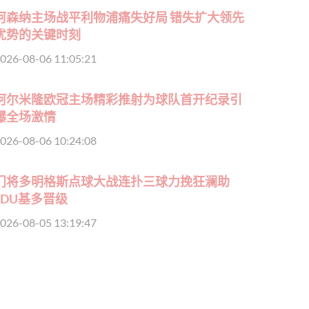
阿森纳主场战平利物浦痛失好局 错失扩大领先
优势的关键时刻
026-08-06 11:05:21
阿尔米隆欧冠主场精彩推射为球队首开纪录引
爆全场激情
026-08-06 10:24:08
门将多明格斯点球大战连扑三球力挽狂澜助
LDU基多晋级
026-08-05 13:19:47