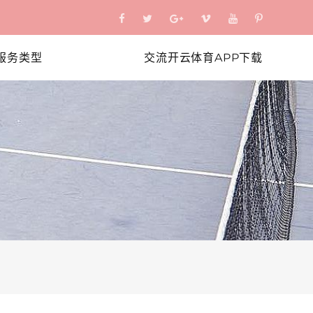
服务类型
交流开云体育APP下载